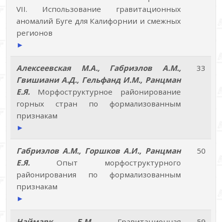
VII. Использование гравитационных
аномалий Буге для Калифорнии и смежных
регионов
►
Алексеевская М.А., Габриэлов А.М.,
33
Гвишиани А.Д., Гельфанд И.М., Ранцман
Е.Я.
Морфоструктурное районирование
горных стран по формализованным
признакам
►
Габриэлов А.М., Горшков А.И., Ранцман
50
Е.Я.
Опыт морфоструктурного
районирования по формализованным
признакам
►
Наймарк Б.М.
Гравитационная
59