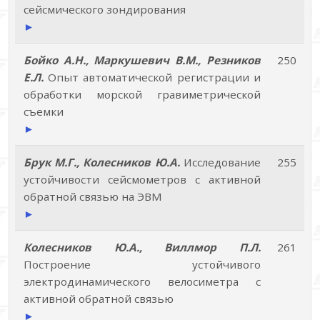
сейсмического зондирования
►
Бойко А.Н., Маркушевич В.М., Резников
250
Е.Л.
Опыт автоматической регистрации и
обработки морской гравиметрической
съемки
►
Брук М.Г., Колесников Ю.А.
Исследование
255
устойчивости сейсмометров с активной
обратной связью на ЭВМ
►
Колесников Ю.А., Виллмор П.Л.
261
Построение устойчивого
электродинамического велосиметра с
активной обратной связью
►