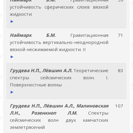
устойчивость сферических слоев вязкой
жидкости
►
Наймарк Б.М.
Гравитационная
71
устойчивость вертикально-неоднородной
вязкой несжимаемой жидкости. II
►
Грудева Н.П., Лёвшин А.Л.
Теоретические
83
спектры сейсмических волн. I.
Поверхностные волны
►
Грудева Н.П., Лёвшин А.Л., Малиновская
107
Л.Н., Розенкноп Л.М.
Спектры
сейсмических волн двух камчатских
землетрясений