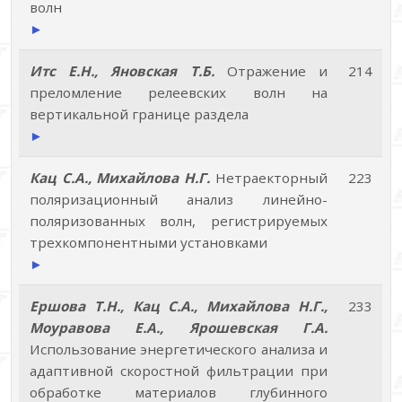
волн
►
Итс Е.Н., Яновская Т.Б.
Отражение и
214
преломление релеевских волн на
вертикальной границе раздела
►
Кац С.А., Михайлова Н.Г.
Нетраекторный
223
поляризационный анализ линейно-
поляризованных волн, регистрируемых
трехкомпонентными установками
►
Ершова Т.Н., Кац С.А., Михайлова Н.Г.,
233
Моуравова Е.А., Ярошевская Г.А.
Использование энергетического анализа и
адаптивной скоростной фильтрации при
обработке материалов глубинного