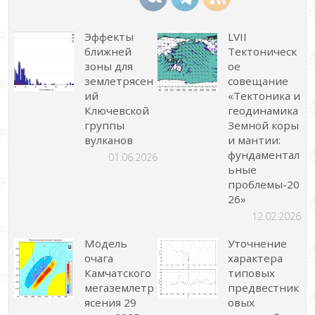
Эффекты
LVII
ближней
Тектоническ
зоны для
ое
землетрясен
совещание
ий
«Тектоника и
Ключевской
геодинамика
группы
Земной коры
вулканов
и мантии:
фундаментал
01.06.2026
ьные
проблемы-20
26»
12.02.2026
Модель
Уточнение
очага
характера
Камчатского
типовых
мегаземлетр
предвестник
ясения 29
овых