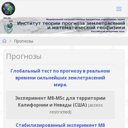
Перейти
к
содержимому
Главная
Прогнозы
Прогнозы
Глобальный тест по прогнозу в реальном
времени сильнейших землетрясений
мира
.
Эксперимент M8-MSc для территории
Калифорнии и Невады (США)
(access
restricted)
Стабилизированный эксперимент M8