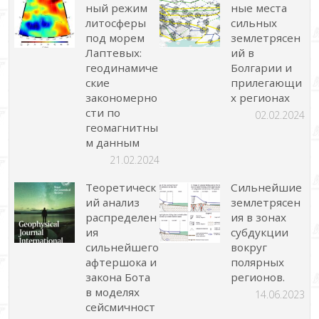
ный режим
ные места
литосферы
сильных
под морем
землетрясен
Лаптевых:
ий в
геодинамиче
Болгарии и
ские
прилегающи
закономерно
х регионах
сти по
02.02.2024
геомагнитны
м данным
21.02.2024
Теоретическ
Сильнейшие
ий анализ
землетрясен
распределен
ия в зонах
ия
субдукции
сильнейшего
вокруг
афтершока и
полярных
закона Бота
регионов.
в моделях
14.06.2023
сейсмичност