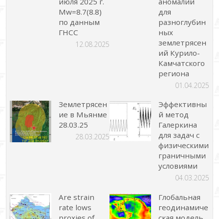
июля 2025 г.
аномалий
Mw=8.7(8.8)
для
по данным
разноглубин
ГНСС
ных
землетрясен
12.08.2025
ий Курило-
Камчатского
региона
01.04.2025
Землетрясен
Эффективны
ие в Мьянме
й метод
28.03.25
Галеркина
для задач с
28.03.2025
физическими
граничными
условиями
04.03.2025
Are strain
Глобальная
rate lows
геодинамиче
proxies of
ская модель