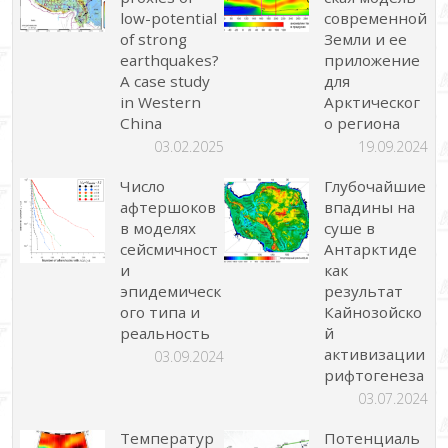
low-potential
современной
of strong
Земли и ее
earthquakes?
приложение
A case study
для
in Western
Арктическог
China
о региона
03.02.2025
19.09.2024
Число
Глубочайшие
афтершоков
впадины на
в моделях
суше в
сейсмичност
Антарктиде
и
как
эпидемическ
результат
ого типа и
Кайнозойско
реальность
й
активизации
03.09.2024
рифтогенеза
03.07.2024
Температур
Потенциаль