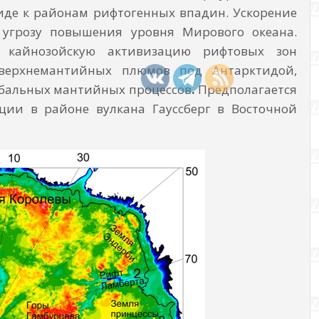
иде к районам рифтогенных впадин. Ускорение
 угро­зу повышения уровня Мирового океана.
 кайно­зойскую активизацию рифтовых зон
верхнеман­тийных плюмов под Антарктидой,
обальных мантийных процессов
.
Предполагается
ции в районе вулкана Гауссберг в Восточной