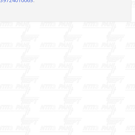
739724010065
.