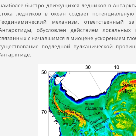
наиболее быстро движущихся ледников в Антаркт
стока ледников в океан создает потенциальную
Геодинамический механизм, ответственный за
Антарктиды, обусловлен действием локальных 
связанных с начавшимся в миоцене ускорением гл
существование подледной вулканической провин
Антарктиде.