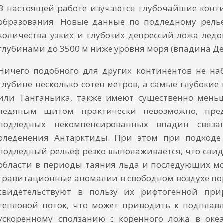
В настоящей работе изучаются глубочайшие конт
образования. Новые данные по подледному рель
количества узких и глубоких депрессий ложа лед
глубинами до 3500 м ниже уровня моря (впадина Де
Ничего подобного для других континентов не на
глубине несколько сотен метров, а самые глубо­ки
или Танганьика, также имеют существенно меньш
ледяным щитом практически невозможно, предп
подледных некомпенсированных впадин связа
оледенения Антарктиды. При этом при подходе 
подледный рельеф резко выполаживается, что свид
области в периоды таяния льда и последующих мо
гравитационные аномалии в свободном воздухе пор
свидетельствуют в пользу их рифтогенной при
тепловой поток, что может приводить к подплав
ускоренному сползанию с коренного ложа в оке