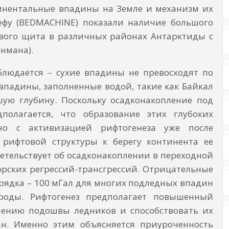
инентальные впадины на Земле и механизм их
ефу (BEDMACHINE) показали наличие большого
ового щита в различных районах Антарктиды с
нмана).
блюдается ‒ сухие впадины не превосходят по
е впадины, заполненные водой, такие как Байкал
ую глубину. Поскольку осадконакопление под
олагается, что образование этих глубоких
но с активизацией рифтогенеза уже после
рифтовой структуры к берегу континента ее
етельству­ет об осадконакоплении в переходной
рских регрессий-трансгрессий. Отрицательные
яд­ка – 100 мГал для многих подледных впадин
ро­ды. Рифтогенез предполагает повышенный
ле­нию подошвы ледников и способствовать их
ан. Именно этим объясняется приуроченность