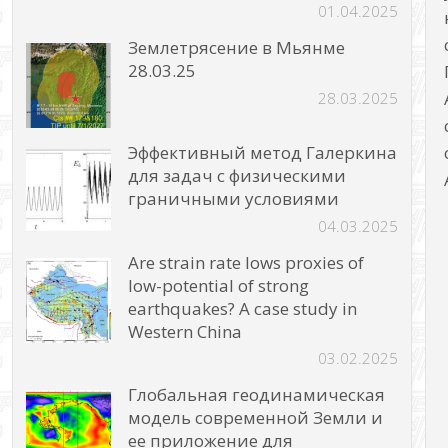
01.04.2025
Землетрясение в Мьянме
28.03.25
28.03.2025
Эффективный метод Галеркина
для задач с физическими
граничными условиями
04.03.2025
Are strain rate lows proxies of
low-potential of strong
earthquakes? A case study in
Western China
03.02.2025
Глобальная геодинамическая
модель современной Земли и
ее приложение для