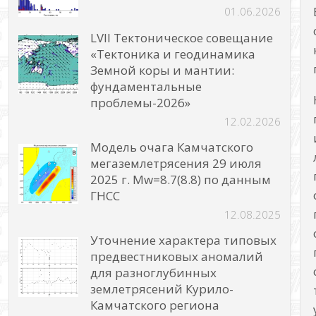
01.06.2026
LVII Тектоническое совещание
«Тектоника и геодинамика
Земной коры и мантии:
фундаментальные
проблемы-2026»
12.02.2026
Модель очага Камчатского
мегаземлетрясения 29 июля
2025 г. Mw=8.7(8.8) по данным
ГНСС
12.08.2025
Уточнение характера типовых
предвестниковых аномалий
для разноглубинных
землетрясений Курило-
Камчатского региона