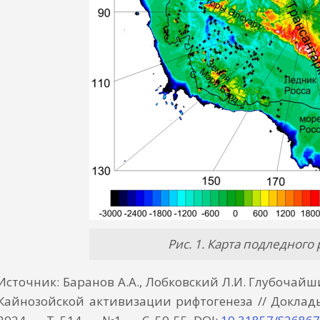
Рис. 1. Карта подледног
Источник: Баранов А.А., Лобковский Л.И. Глубочай
Кайнозойской активизации рифтогенеза // Доклад