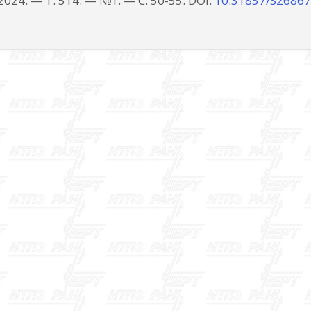
2024. — Т. 514. — №1. — C. 50-55. DOI:
10.31857/S2686