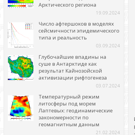
Арктического региона
19.09.2024
Число афтершоков в моделях
сейсмичности эпидемического
типа и реальность
03.09.2024
Глубочайшие впадины на
суше в Антарктиде как
результат Кайнозойской
активизации рифтогенеза
03.07.2024
Температурный режим
литосферы под морем
Лаптевых: геодинамические
закономерности по
геомагнитным данным
21.02.2024