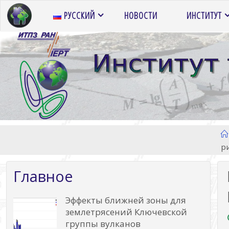
Перейти
РУССКИЙ
НОВОСТИ
ИНСТИТУТ
к
содержимому
р
Главное
Эффекты ближней зоны для
землетрясений Ключевской
группы вулканов