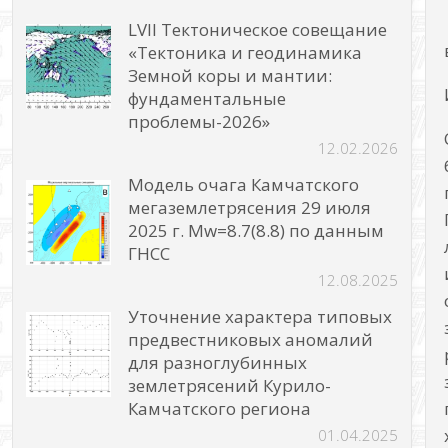
LVII Тектоническое совещание
«Тектоника и геодинамика
Земной коры и мантии:
фундаментальные
проблемы-2026»
12.02.2026
Модель очага Камчатского
мегаземлетрясения 29 июля
2025 г. Mw=8.7(8.8) по данным
ГНСС
12.08.2025
Уточнение характера типовых
предвестниковых аномалий
для разноглубинных
землетрясений Курило-
Камчатского региона
01.04.2025