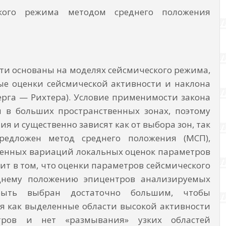
ского режима методом среднего положения
ти основаны на моделях сейсмического режима,
ые оценки сейсмической активности и наклона
ерга — Рихтера). Условие применимости закона
и в больших пространственных зонах, поэтому
я и существенно зависят как от выбора зон, так
едложен метод среднего положения (МСП),
енных вариаций локальных оценок параметров
тоит в том, что оценки параметров сейсмического
днему положению эпицентров анализируемых
быть выбран достаточно большим, чтобы
мя как выделенные области высокой активности
тров и нет «размывания» узких областей