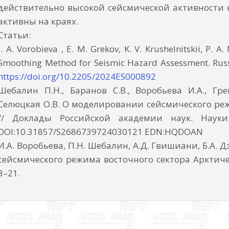
действительно высокой сейсмической активности 
активны на краях.
Статьи:
I. A. Vorobieva , E. M. Grekov, K. V. Krushelnitskii, P. A
Smoothing Method for Seismic Hazard Assessment. Russia
https://doi.org/10.2205/2024ES000892
Шебалин П.Н., Баранов С.В., Воробьева И.А., Гре
Селюцкая О.В. О моделировании сейсмического ре
// Доклады Российской академии наук. Науки
DOI:10.31857/S2686739724030121 EDN:HQDOAN
И.А. Воробьева, П.Н. Шебалин, А.Д. Гвишиани, Б.А. 
сейсмического режима восточного сектора Арктиче
3–21.