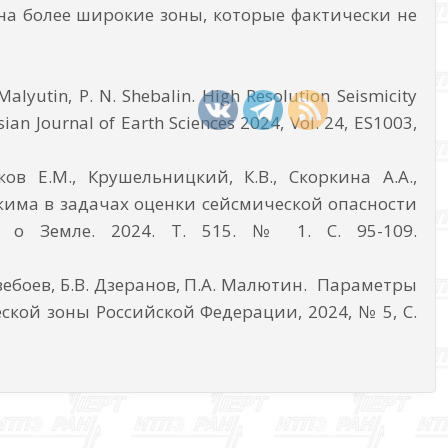
на более широкие зоны, которые фактически не
. Malyutin, P. N. Shebalin. High Resolution Seismicity
n Journal of Earth Sciences 2024, Vol. 24, ES1003,
ков Е.М., Крушельницкий, К.В., Скоркина А.А.,
жима в задачах оценки сейсмической опасности
 о Земле. 2024. Т. 515. № 1. С. 95-109.
Дзебоев, Б.В. Дзеранов, П.А. Малютин. Параметры
ской зоны Российской Федерации, 2024, № 5, С.