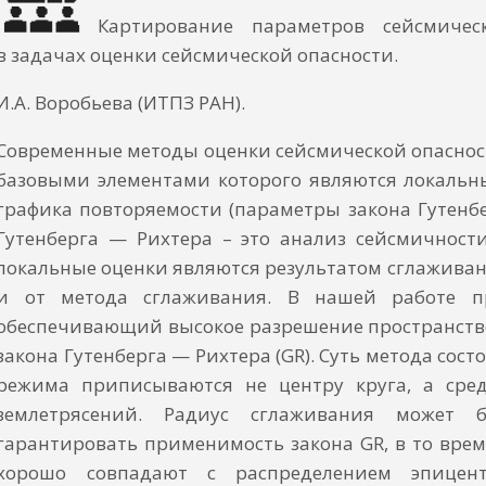
Картирование параметров сейсмиче
в задачах оценки сейсмической опасности.
И.А. Воробьева (ИТПЗ РАН).
Современные методы оценки сейсмической опаснос
базовыми элементами которого являются локальн
графика повторяемости (параметры закона Гутенб
Гутенберга — Рихтера – это анализ сейсмичност
локальные оценки являются результатом сглаживани
и от метода сглаживания. В нашей работе пр
обеспечивающий высокое разрешение пространств
закона Гутенберга — Рихтера (GR). Суть метода сос
режима приписываются не центру круга, а сре
землетрясений. Радиус сглаживания может 
гарантировать применимость закона GR, в то вре
хорошо совпадают с распределением эпицен