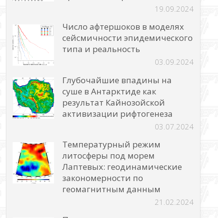
19.09.2024
Число афтершоков в моделях
сейсмичности эпидемического
типа и реальность
03.09.2024
Глубочайшие впадины на
суше в Антарктиде как
результат Кайнозойской
активизации рифтогенеза
03.07.2024
Температурный режим
литосферы под морем
Лаптевых: геодинамические
закономерности по
геомагнитным данным
21.02.2024