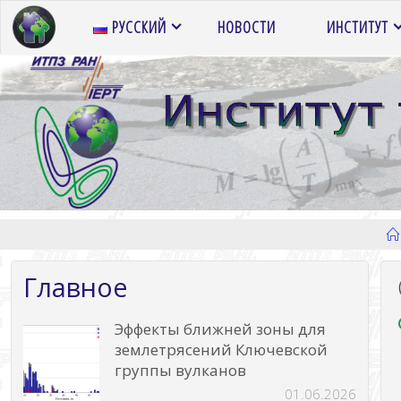
Перейти
РУССКИЙ
НОВОСТИ
ИНСТИТУТ
к
содержимому
Главное
Эффекты ближней зоны для
землетрясений Ключевской
группы вулканов
01.06.2026