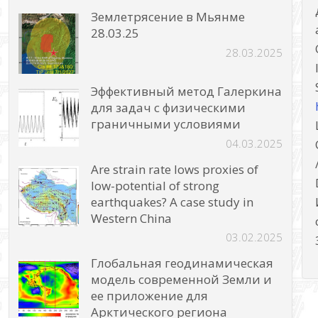
Землетрясение в Мьянме
28.03.25
28.03.2025
Эффективный метод Галеркина
для задач с физическими
граничными условиями
04.03.2025
Are strain rate lows proxies of
low-potential of strong
earthquakes? A case study in
Western China
03.02.2025
Глобальная геодинамическая
модель современной Земли и
ее приложение для
Арктического региона