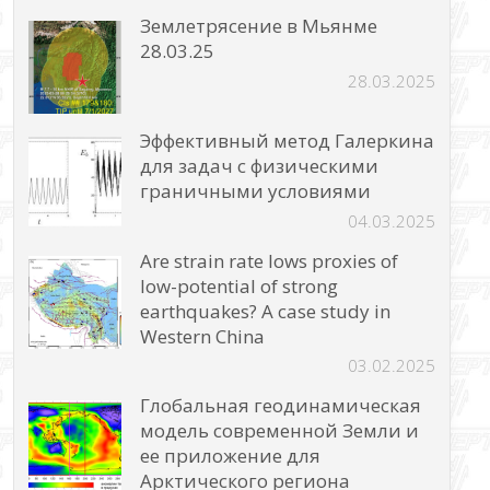
Землетрясение в Мьянме
28.03.25
28.03.2025
Эффективный метод Галеркина
для задач с физическими
граничными условиями
04.03.2025
Are strain rate lows proxies of
low-potential of strong
earthquakes? A case study in
Western China
03.02.2025
Глобальная геодинамическая
модель современной Земли и
ее приложение для
Арктического региона