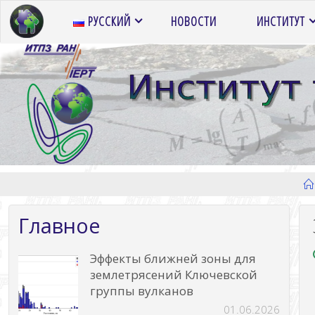
Перейти
РУССКИЙ
НОВОСТИ
ИНСТИТУТ
к
содержимому
Главное
Эффекты ближней зоны для
землетрясений Ключевской
группы вулканов
01.06.2026