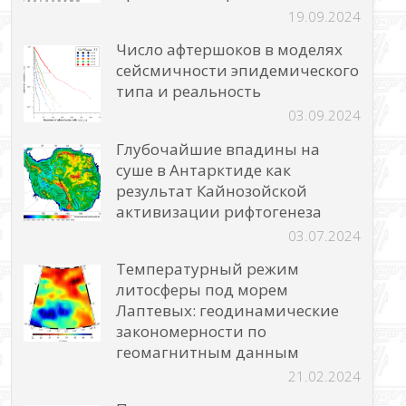
19.09.2024
Число афтершоков в моделях
сейсмичности эпидемического
типа и реальность
03.09.2024
Глубочайшие впадины на
суше в Антарктиде как
результат Кайнозойской
активизации рифтогенеза
03.07.2024
Температурный режим
литосферы под морем
Лаптевых: геодинамические
закономерности по
геомагнитным данным
21.02.2024