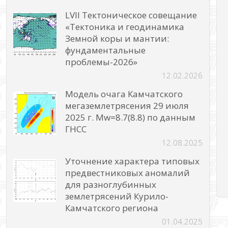
LVII Тектоническое совещание
«Тектоника и геодинамика
Земной коры и мантии:
фундаментальные
проблемы-2026»
12.02.2026
Модель очага Камчатского
мегаземлетрясения 29 июля
2025 г. Mw=8.7(8.8) по данным
ГНСС
12.08.2025
Уточнение характера типовых
предвестниковых аномалий
для разноглубинных
землетрясений Курило-
Камчатского региона
01.04.2025