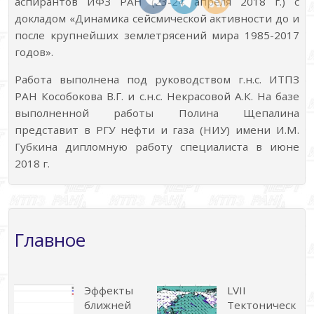
аспирантов ИФЗ РАН (23-24 апреля 2018 г.) с
докладом «Динамика сейсмической активности до и
после крупнейших землетрясений мира 1985-2017
годов».
Работа выполнена под руководством г.н.с. ИТПЗ
РАН Кособокова В.Г. и с.н.с. Некрасовой А.К. На базе
выполненной работы Полина Щепалина
представит в РГУ нефти и газа (НИУ) имени И.М.
Губкина дипломную работу специалиста в июне
2018 г.
Главное
Эффекты
LVII
ближней
Тектоническ