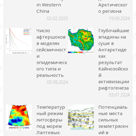
in Western
Арктическог
China
о региона
03.02.2025
19.09.2024
Число
Глубочайшие
афтершоков
впадины на
в моделях
суше в
сейсмичност
Антарктиде
и
как
эпидемическ
результат
ого типа и
Кайнозойско
реальность
й
активизации
03.09.2024
рифтогенеза
03.07.2024
Температур
Потенциаль
ный режим
ные места
литосферы
сильных
под морем
землетрясен
Лаптевых:
ий в