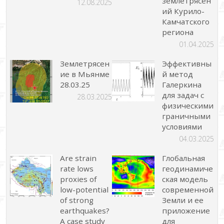
землетрясен
12.08.2025
ий Курило-
Камчатского
региона
01.04.2025
Землетрясен
Эффективны
ие в Мьянме
й метод
28.03.25
Галеркина
для задач с
28.03.2025
физическими
граничными
условиями
04.03.2025
Are strain
Глобальная
rate lows
геодинамиче
proxies of
ская модель
low-potential
современной
of strong
Земли и ее
earthquakes?
приложение
A case study
для