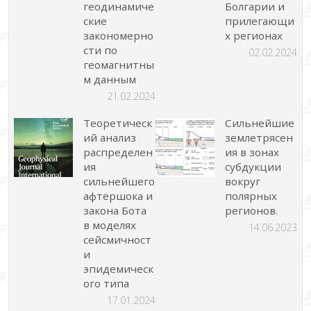
геодинамиче
Болгарии и
ские
прилегающи
закономерно
х регионах
сти по
02.02.2024
геомагнитны
м данным
21.02.2024
Теоретическ
Сильнейшие
ий анализ
землетрясен
распределен
ия в зонах
ия
субдукции
сильнейшего
вокруг
афтершока и
полярных
закона Бота
регионов.
в моделях
14.06.2023
сейсмичност
и
эпидемическ
ого типа
17.01.2024