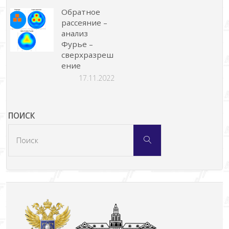
Обратное
рассеяние –
анализ
Фурье –
сверхразреш
ение
17.11.2022
ПОИСК
Что
Поиск
искать: