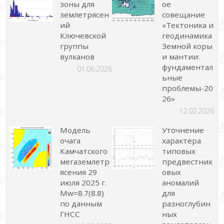
зоны для
ое
землетрясен
совещание
ий
«Тектоника и
Ключевской
геодинамика
группы
Земной коры
вулканов
и мантии:
фундаментал
01.06.2026
ьные
проблемы-20
26»
12.02.2026
Модель
Уточнение
очага
характера
Камчатского
типовых
мегаземлетр
предвестник
ясения 29
овых
июля 2025 г.
аномалий
Mw=8.7(8.8)
для
по данным
разноглубин
ГНСС
ных