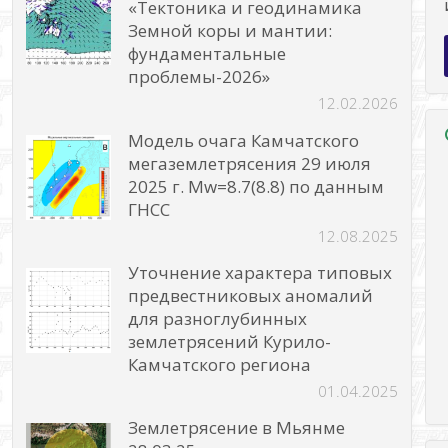
«Тектоника и геодинамика
Земной коры и мантии:
фундаментальные
проблемы-2026»
12.02.2026
Модель очага Камчатского
мегаземлетрясения 29 июля
2025 г. Mw=8.7(8.8) по данным
ГНСС
12.08.2025
Уточнение характера типовых
предвестниковых аномалий
для разноглубинных
землетрясений Курило-
Камчатского региона
01.04.2025
Землетрясение в Мьянме