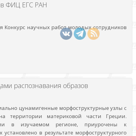
ов ФИЦ ЕГС РАН
тся Конкурс научных работ молодых сотрудников
дами распознавания образов
иально цунамигенные морфоструктурные узлы с
на территории материковой части Греции.
ами в изучаемом регионе, приурочены к
 установлено в результате морфоструктурного