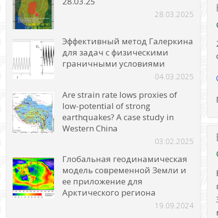
28.03.25
28.03.2025
Эффективный метод Галеркина
для задач с физическими
граничными условиями
04.03.2025
Are strain rate lows proxies of
low-potential of strong
earthquakes? A case study in
Western China
03.02.2025
Глобальная геодинамическая
модель современной Земли и
ее приложение для
Арктического региона
19.09.2024