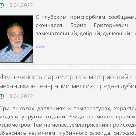
конкурсы
15.04.2022
и
конкурс
С глубоким прискорбием сообщаем,
малых
отдельных
скончался Борис Григорьевич 
научных
групп»
замечательный, добрый, душевный че
>>>
Изменчивость параметров землетрясений с 
механизмов генерации мелких, среднеглуб
13.04.2022
При высоких давлениях и температурах, характе
модели упругой отдачи Рейда не может происхо
километров. Тем не менее, землетрясения происходя
объяснять наличием глубинного флюида, снижающ