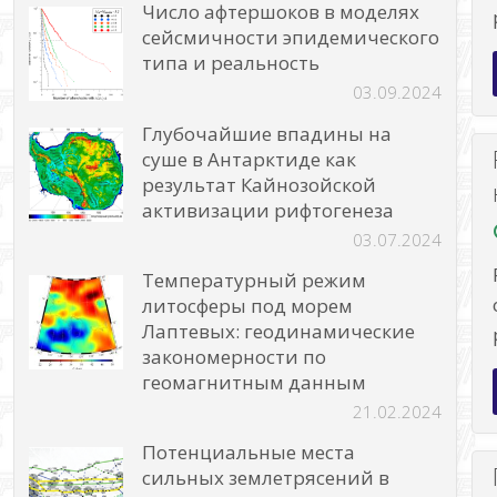
Число афтершоков в моделях
сейсмичности эпидемического
типа и реальность
03.09.2024
Глубочайшие впадины на
суше в Антарктиде как
результат Кайнозойской
активизации рифтогенеза
03.07.2024
Температурный режим
литосферы под морем
Лаптевых: геодинамические
закономерности по
геомагнитным данным
21.02.2024
Потенциальные места
сильных землетрясений в