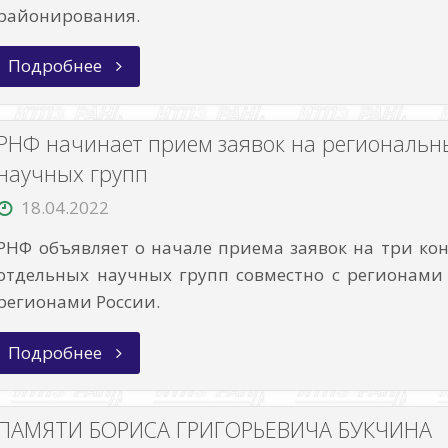
районирования.
«Выявление
Подробнее
цунамигенных
источников
методами
распознавания
РНФ начинает прием заявок на региональн
образов»
научных групп
18.04.2022
РНФ объявляет о начале приема заявок на три ко
отдельных научных групп совместно с регионами 
регионами России.
«РНФ
Подробнее
начинает
прием
заявок
на
ПАМЯТИ БОРИСА ГРИГОРЬЕВИЧА БУКЧИНА
региональные