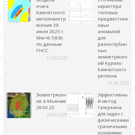
очага
характера
Камчатского
типовых
мегаземлетр
предвестник
ясения 29
овых
июля 2025 г.
аномалий
Mw=8.7(8.8)
для
по данным
разноглубин
ГНСС
ных
землетрясен
12.08.2025
ий Курило-
Камчатского
региона
01.04.2025
Землетрясен
Эффективны
ие в Мьянме
й метод
28.03.25
Галеркина
для задач с
28.03.2025
физическими
граничными
условиями