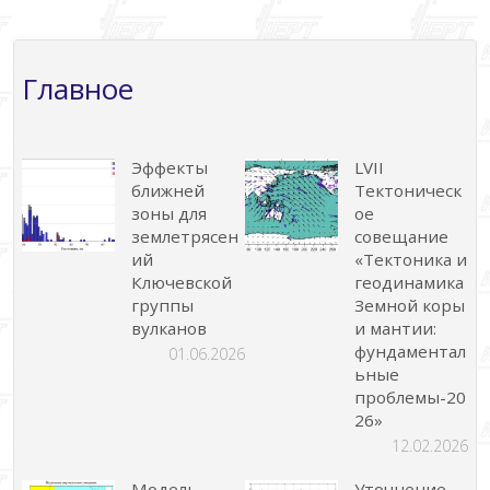
записей
Главное
Эффекты
LVII
ближней
Тектоническ
зоны для
ое
землетрясен
совещание
ий
«Тектоника и
Ключевской
геодинамика
группы
Земной коры
вулканов
и мантии:
фундаментал
01.06.2026
ьные
проблемы-20
26»
12.02.2026
Модель
Уточнение