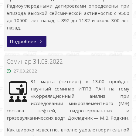
Радиоуглеродными датировками определены три
эпизода высокой сейсмической активности: с 9500
до 10500 лет назад, с 892 до 1182 и около 300 лет
назад.
«Позднеледниковая
Подробнее
и
послеледниковая
сейсмичность
на
Семинар 31.03.2022
северо-
востоке
27.03.2022
Фенноскандинавского
щита:
31 марта (четверг) в 13:00 пройдет
тектоническая
позиция
научный семинар ИТПЗ РАН на тему
и
возраст
«Корреляционный анализ при
палеоземлетрясений
исследовании микроэлементного (МЭ)
в
районе
состава нефтей, гидротермальных и
Мурманска»
грязевулканических вод». Докладчик — М.В. Родкин.
Как широко известно, вполне удовлетворительной