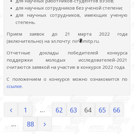
для научных работников-студентов ВУЗов;
для научных сотрудников без ученой степени;
для научных сотрудников, имеющих ученую
степень.
Прием заявок до 21 марта 2022 года
(включительно) на эл.почту: nir
mitp.ru.
Отчетные доклады победителей конкурса
поддержки молодых исследователей-2021
считаются заявкой на участие в конкурсе 2022 года.
С положением о конкурсе можно ознакомится по
ссылке
.
…
1
62
63
64
65
66
Пагинация
…
88