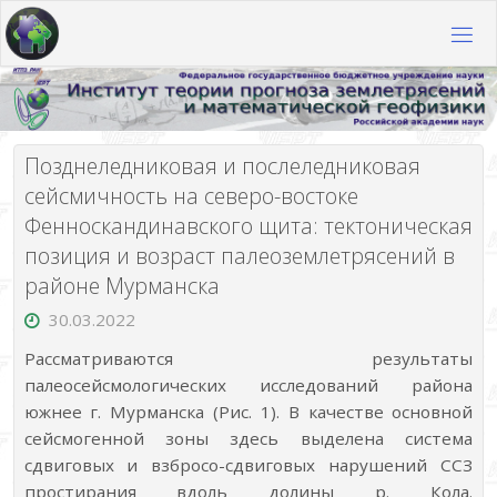
Перейти
к
содержимому
Позднеледниковая и послеледниковая
сейсмичность на северо-востоке
Фенноскандинавского щита: тектоническая
позиция и возраст палеоземлетрясений в
районе Мурманска
30.03.2022
Рассматриваются результаты
палеосейсмологических исследований района
южнее г. Мурманска (Рис. 1). В качестве основной
сейсмогенной зоны здесь выделена система
сдвиговых и взбросо-сдвиговых нарушений ССЗ
простирания вдоль долины р. Кола.