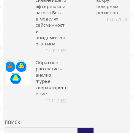
афтершока и
полярных
закона Бота
регионов.
в моделях
14.06.2023
сейсмичност
и
эпидемическ
ого типа
17.01.2024
Обратное
рассеяние –
анализ
Фурье –
сверхразреш
ение
17.11.2022
ПОИСК
Что