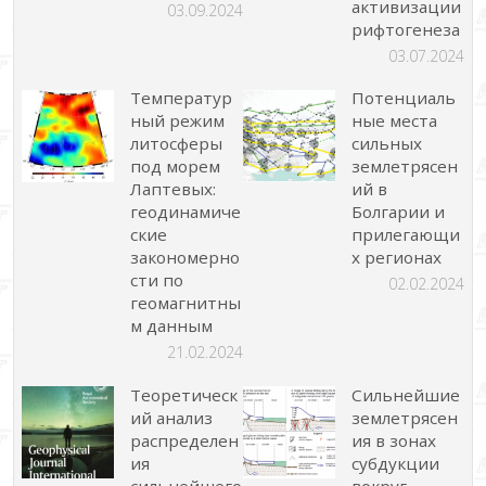
активизации
03.09.2024
рифтогенеза
03.07.2024
Температур
Потенциаль
ный режим
ные места
литосферы
сильных
под морем
землетрясен
Лаптевых:
ий в
геодинамиче
Болгарии и
ские
прилегающи
закономерно
х регионах
сти по
02.02.2024
геомагнитны
м данным
21.02.2024
Теоретическ
Сильнейшие
ий анализ
землетрясен
распределен
ия в зонах
ия
субдукции
сильнейшего
вокруг