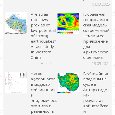
04.03.2025
Are strain
Глобальная
rate lows
геодинамиче
proxies of
ская модель
low-potential
современной
of strong
Земли и ее
earthquakes?
приложение
A case study
для
in Western
Арктическог
China
о региона
03.02.2025
19.09.2024
Число
Глубочайшие
афтершоков
впадины на
в моделях
суше в
сейсмичност
Антарктиде
и
как
эпидемическ
результат
ого типа и
Кайнозойско
реальность
й