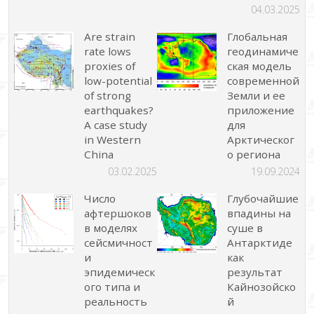
04.03.2025
Are strain
Глобальная
rate lows
геодинамиче
proxies of
ская модель
low-potential
современной
of strong
Земли и ее
earthquakes?
приложение
A case study
для
in Western
Арктическог
China
о региона
03.02.2025
19.09.2024
Число
Глубочайшие
афтершоков
впадины на
в моделях
суше в
сейсмичност
Антарктиде
и
как
эпидемическ
результат
ого типа и
Кайнозойско
реальность
й