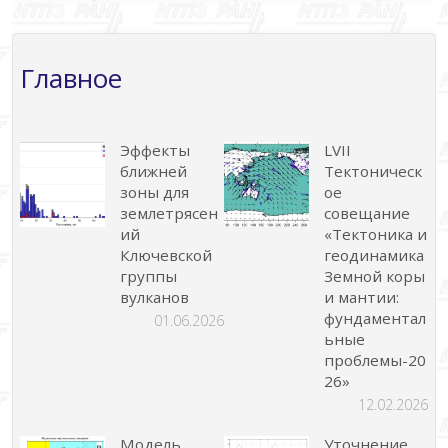
Главное
Эффекты
LVII
ближней
Тектоническ
зоны для
ое
землетрясен
совещание
ий
«Тектоника и
Ключевской
геодинамика
группы
Земной коры
вулканов
и мантии:
фундаментал
01.06.2026
ьные
проблемы-20
26»
12.02.2026
Модель
Уточнение