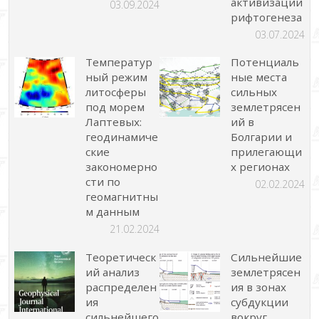
активизации
03.09.2024
рифтогенеза
03.07.2024
Температур
Потенциаль
ный режим
ные места
литосферы
сильных
под морем
землетрясен
Лаптевых:
ий в
геодинамиче
Болгарии и
ские
прилегающи
закономерно
х регионах
сти по
02.02.2024
геомагнитны
м данным
21.02.2024
Теоретическ
Сильнейшие
ий анализ
землетрясен
распределен
ия в зонах
ия
субдукции
сильнейшего
вокруг