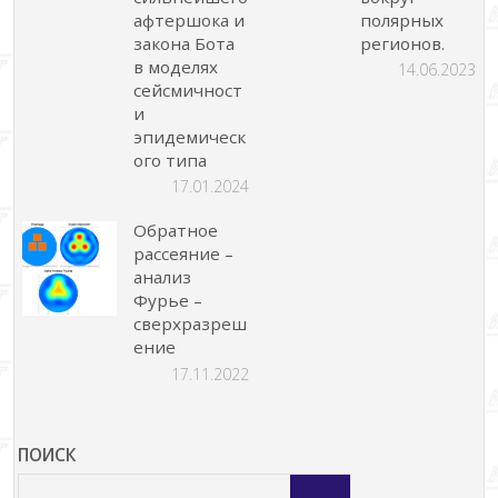
афтершока и
полярных
закона Бота
регионов.
в моделях
14.06.2023
сейсмичност
и
эпидемическ
ого типа
17.01.2024
Обратное
рассеяние –
анализ
Фурье –
сверхразреш
ение
17.11.2022
ПОИСК
Что