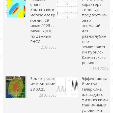
очага
характера
Камчатского
типовых
мегаземлетр
предвестник
ясения 29
овых
июля 2025 г.
аномалий
Mw=8.7(8.8)
для
по данным
разноглубин
ГНСС
ных
землетрясен
12.08.2025
ий Курило-
Камчатского
региона
01.04.2025
Землетрясен
Эффективны
ие в Мьянме
й метод
28.03.25
Галеркина
для задач с
28.03.2025
физическими
граничными
условиями