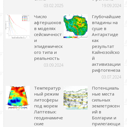
03.02.2025
19.09.2024
Число
Глубочайшие
афтершоков
впадины на
в моделях
суше в
сейсмичност
Антарктиде
и
как
эпидемическ
результат
ого типа и
Кайнозойско
реальность
й
активизации
03.09.2024
рифтогенеза
03.07.2024
Температур
Потенциаль
ный режим
ные места
литосферы
сильных
под морем
землетрясен
Лаптевых:
ий в
геодинамиче
Болгарии и
ские
прилегающи