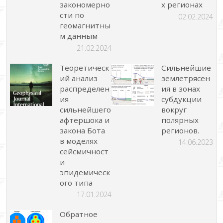
закономерно
х регионах
сти по
02.02.2024
геомагнитны
м данным
21.02.2024
Теоретическ
Сильнейшие
ий анализ
землетрясен
распределен
ия в зонах
ия
субдукции
сильнейшего
вокруг
афтершока и
полярных
закона Бота
регионов.
в моделях
14.06.2023
сейсмичност
и
эпидемическ
ого типа
17.01.2024
Обратное