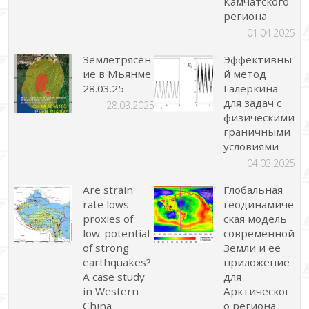
Камчатского
региона
01.04.2025
Землетрясен
Эффективны
ие в Мьянме
й метод
28.03.25
Галеркина
для задач с
28.03.2025
физическими
граничными
условиями
04.03.2025
Are strain
Глобальная
rate lows
геодинамиче
proxies of
ская модель
low-potential
современной
of strong
Земли и ее
earthquakes?
приложение
A case study
для
in Western
Арктическог
China
о региона