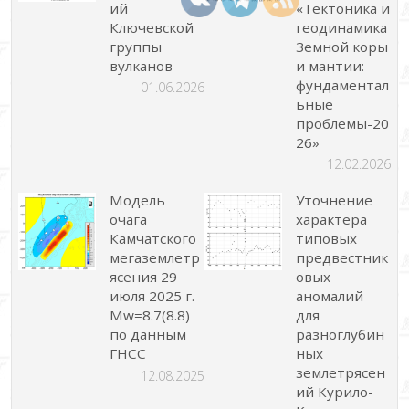
ий
«Тектоника и
Ключевской
геодинамика
группы
Земной коры
вулканов
и мантии:
фундаментал
01.06.2026
ьные
проблемы-20
26»
12.02.2026
Модель
Уточнение
очага
характера
Камчатского
типовых
мегаземлетр
предвестник
ясения 29
овых
июля 2025 г.
аномалий
Mw=8.7(8.8)
для
по данным
разноглубин
ГНСС
ных
землетрясен
12.08.2025
ий Курило-