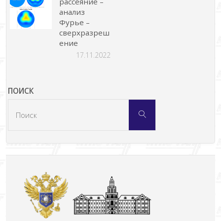
рассеяние –
анализ
Фурье –
сверхразреш
ение
17.11.2022
ПОИСК
Что
Поиск
искать: