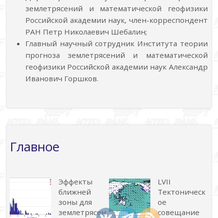
землетрясений и математической геофизики
Российской академии наук, член-корреспондент
РАН Петр Николаевич Шебалин;
Главный научный сотрудник Института теории
прогноза землетрясений и математической
геофизики Российской академии наук Александр
Иванович Горшков.
Главное
Эффекты
LVII
ближней
Тектоническ
зоны для
ое
землетрясен
совещание