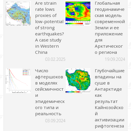
Are strain
Глобальная
rate lows
геодинамиче
proxies of
ская модель
low-potential
современной
of strong
Земли и ее
earthquakes?
приложение
A case study
для
in Western
Арктическог
China
о региона
03.02.2025
19.09.2024
Число
Глубочайшие
афтершоков
впадины на
в моделях
суше в
сейсмичност
Антарктиде
и
как
эпидемическ
результат
ого типа и
Кайнозойско
реальность
й
активизации
03.09.2024
рифтогенеза