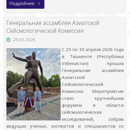
«Пятнадцатая
Подробнее
Российская
молодёжная
научно-
практическая
Генеральная ассамблея Азиатской
школа
«Новое
Сейсмологической Комиссии
в
познании
28.05.2026
процессов
рудообразования»»
С 25 по 30 апреля 2026 года
в Ташкенте (Республика
Узбекистан) прошла
Генеральная ассамблея
Азиатской
Сейсмологической
Комиссии. Мероприятие
стало крупнейшим
форумом в области
сейсмологических
исследований, собрав
ведущих ученых, экспертов и специалистов со