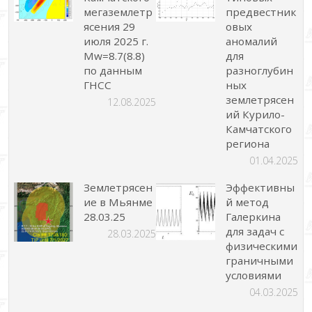
мегаземлетр
предвестник
ясения 29
овых
июля 2025 г.
аномалий
Mw=8.7(8.8)
для
по данным
разноглубин
ГНСС
ных
землетрясен
12.08.2025
ий Курило-
Камчатского
региона
01.04.2025
Землетрясен
Эффективны
ие в Мьянме
й метод
28.03.25
Галеркина
для задач с
28.03.2025
физическими
граничными
условиями
04.03.2025