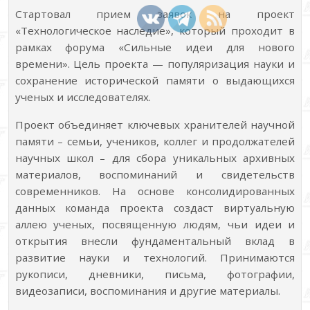
Модели,
Стартовал прием заявок на проект
Системы,
Технологии»
«Технологическое наследие», который проходит в
—
RISK
рамках форума «Сильные идеи для нового
&
времени». Цель проекта — популяризация науки и
GEOTECH-
2026»
сохранение исторической памяти о выдающихся
ученых и исследователях.
Проект объединяет ключевых хранителей научной
памяти – семьи, учеников, коллег и продолжателей
научных школ – для сбора уникальных архивных
материалов, воспоминаний и свидетельств
современников. На основе консолидированных
данных команда проекта создаст виртуальную
аллею ученых, посвященную людям, чьи идеи и
открытия внесли фундаментальный вклад в
развитие науки и технологий. Принимаются
рукописи, дневники, письма, фотографии,
видеозаписи, воспоминания и другие материалы.