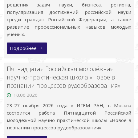
решения задач науки, бизнеса, региона,
популяризация достижений российской науки
среди граждан Российской Федерации, а также
развитие профессиональных навыков молодых
ученых.
«XIV
Подробнее
Всероссийский
съезд
Советов
молодых
Пятнадцатая Российская молодёжная
ученых
и
научно-практическая школа «Новое в
Студенческих
познании процессов рудообразования»
научных
обществ»
10.06.2026
23-27 ноября 2026 года в ИГЕМ РАН, г. Москва
состоится работа Пятнадцатой Российской
молодёжной научно-практической школы «Новое в
познании процессов рудообразования».