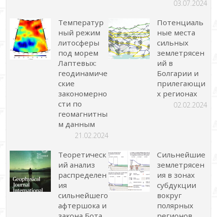
03.07.2024
Температур
Потенциаль
ный режим
ные места
литосферы
сильных
под морем
землетрясен
Лаптевых:
ий в
геодинамиче
Болгарии и
ские
прилегающи
закономерно
х регионах
сти по
02.02.2024
геомагнитны
м данным
21.02.2024
Теоретическ
Сильнейшие
ий анализ
землетрясен
распределен
ия в зонах
ия
субдукции
сильнейшего
вокруг
афтершока и
полярных
закона Бота
регионов.