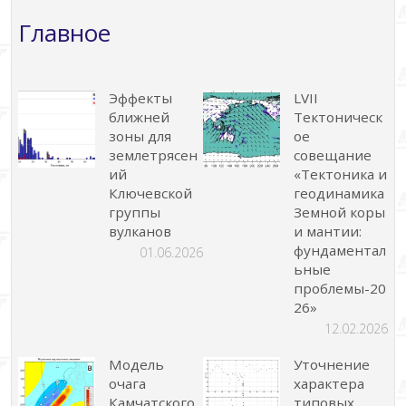
записей
Главное
Эффекты
LVII
ближней
Тектоническ
зоны для
ое
землетрясен
совещание
ий
«Тектоника и
Ключевской
геодинамика
группы
Земной коры
вулканов
и мантии:
фундаментал
01.06.2026
ьные
проблемы-20
26»
12.02.2026
Модель
Уточнение
очага
характера
Камчатского
типовых