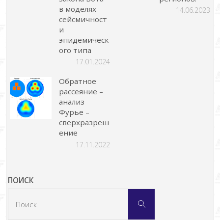
в моделях
14.06.2023
сейсмичност
и
эпидемическ
ого типа
17.01.2024
Обратное
рассеяние –
анализ
Фурье –
сверхразреш
ение
17.11.2022
ПОИСК
Что
Поиск
искать: