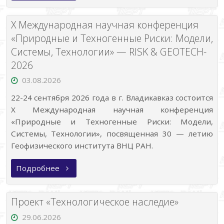
НАУЧНАЯ
КОНФЕРЕНЦИЯ
«ГЕОТЕКТОНИКА
X Международная научная конференция
И
ГЕОДИНАМИКА
«Природные и Техногенные Риски: Модели,
СЕЙСМОАКТИВНЫХ
Системы, Технологии» — RISK & GEOTECH-
РАЙОНОВ»»
2026
03.08.2026
22-24 сентября 2026 года в г. Владикавказ состоится
X Международная научная конференция
«Природные и Техногенные Риски: Модели,
Системы, Технологии», посвященная 30 — летию
Геофизического института ВНЦ РАН.
«X
Подробнее
Международная
научная
конференция
«Природные
Проект «Технологическое наследие»
и
Техногенные
29.06.2026
Риски: