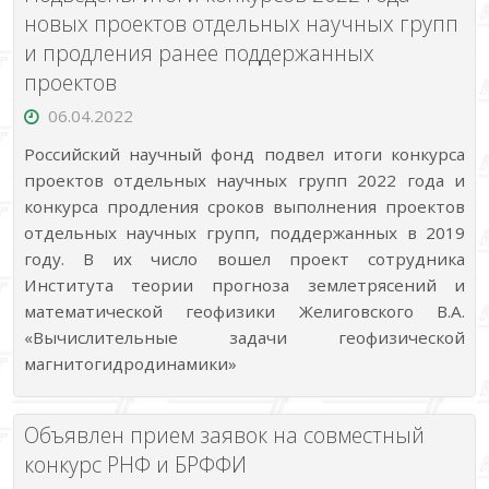
региональные
конкурсы
новых проектов отдельных научных групп
и
и продления ранее поддержанных
конкурс
малых
проектов
отдельных
научных
06.04.2022
групп»
Российский научный фонд подвел итоги конкурса
проектов отдельных научных групп 2022 года и
конкурса продления сроков выполнения проектов
отдельных научных групп, поддержанных в 2019
году. В их число вошел проект сотрудника
Института теории прогноза землетрясений и
математической геофизики Желиговского В.А.
«Вычислительные задачи геофизической
магнитогидродинамики»
Объявлен прием заявок на совместный
конкурс РНФ и БРФФИ