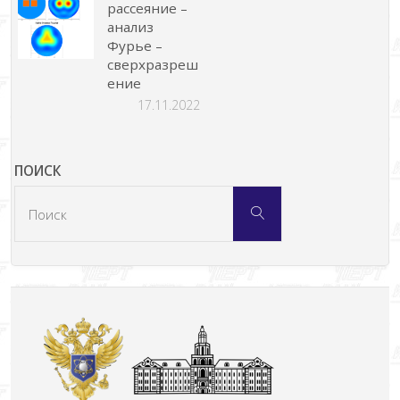
рассеяние –
анализ
Фурье –
сверхразреш
ение
17.11.2022
ПОИСК
Что
Поиск
искать: