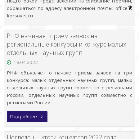
подготовкой представлений на соискание Премии,
обращаться по адресу электронной почты: office
korsovet.ru.
РНФ начинает прием заявок на
региональные конкурсы и конкурс малых
отдельных научных групп
18.04.2022
РНФ объявляет о начале приема заявок на три
конкурса: малых отдельных научных групп, малых
отдельных научных групп совместно с регионами
России, отдельных научных групп совместно с
регионами России.
«РНФ
Подробнее
начинает
прием
заявок
на
Подведены итоги конкурсов 2022 года