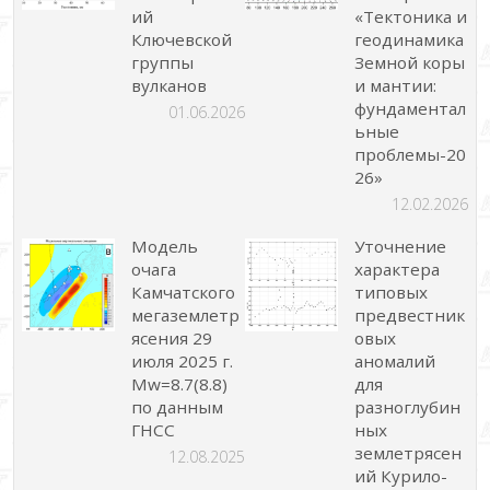
ий
«Тектоника и
Ключевской
геодинамика
группы
Земной коры
вулканов
и мантии:
фундаментал
01.06.2026
ьные
проблемы-20
26»
12.02.2026
Модель
Уточнение
очага
характера
Камчатского
типовых
мегаземлетр
предвестник
ясения 29
овых
июля 2025 г.
аномалий
Mw=8.7(8.8)
для
по данным
разноглубин
ГНСС
ных
землетрясен
12.08.2025
ий Курило-