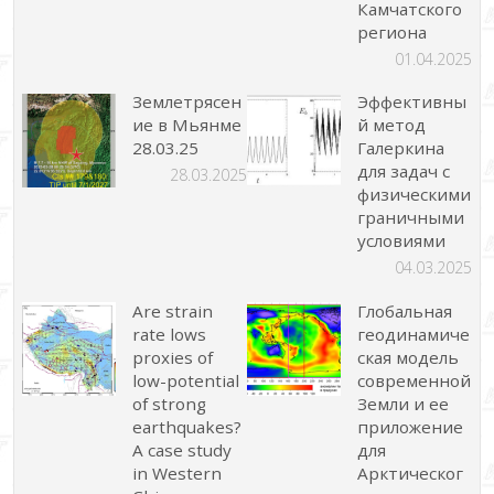
Камчатского
региона
01.04.2025
Землетрясен
Эффективны
ие в Мьянме
й метод
28.03.25
Галеркина
для задач с
28.03.2025
физическими
граничными
условиями
04.03.2025
Are strain
Глобальная
rate lows
геодинамиче
proxies of
ская модель
low-potential
современной
of strong
Земли и ее
earthquakes?
приложение
A case study
для
in Western
Арктическог