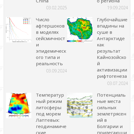
China
о региона
03.02.2025
19.09.2024
Число
Глубочайшие
афтершоков
впадины на
в моделях
суше в
сейсмичност
Антарктиде
и
как
эпидемическ
результат
ого типа и
Кайнозойско
реальность
й
активизации
03.09.2024
рифтогенеза
03.07.2024
Температур
Потенциаль
ный режим
ные места
литосферы
сильных
под морем
землетрясен
Лаптевых:
ий в
геодинамиче
Болгарии и
ские
прилегающи