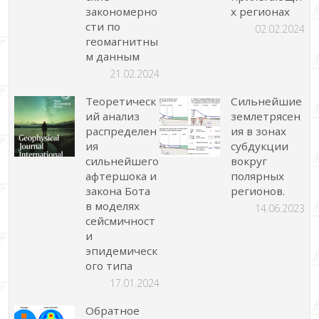
закономерно
х регионах
сти по
02.02.2024
геомагнитны
м данным
21.02.2024
Теоретическ
Сильнейшие
ий анализ
землетрясен
распределен
ия в зонах
ия
субдукции
сильнейшего
вокруг
афтершока и
полярных
закона Бота
регионов.
в моделях
14.06.2023
сейсмичност
и
эпидемическ
ого типа
17.01.2024
Обратное