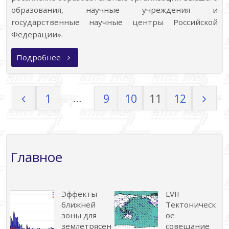
образования, научные учреждения и
государственные научные центры Российской
Федерации».
«Минобрнауки
Подробнее
России
объявляет
девятый
конкурс
на
…
1
9
10
11
12
получение
мегагрантов»
Пагинация
записей
Главное
Эффекты
LVII
ближней
Тектоническ
зоны для
ое
землетрясен
совещание