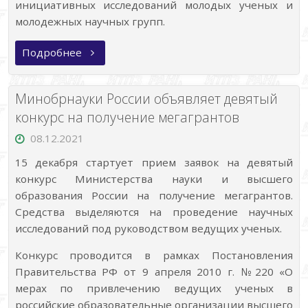
инициативных исследований молодых ученых и
молодежных научных групп.
«РНФ
Подробнее
начинает
прием
заявок
на
Минобрнауки России объявляет девятый
«молодежные»
конкурсы
конкурс на получение мегагрантов
Президентской
программы
08.12.2021
исследовательских
проектов»
15 декабря стартует прием заявок на девятый
конкурс Министерства науки и высшего
образования России на получение мегагрантов.
Средства выделяются на проведение научных
исследований под руководством ведущих ученых.
Конкурс проводится в рамках Постановления
Правительства РФ от 9 апреля 2010 г. №220 «О
мерах по привлечению ведущих ученых в
российские образовательные организации высшего