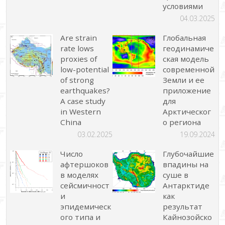
условиями
04.03.2025
Are strain
Глобальная
rate lows
геодинамиче
proxies of
ская модель
low-potential
современной
of strong
Земли и ее
earthquakes?
приложение
A case study
для
in Western
Арктическог
China
о региона
03.02.2025
19.09.2024
Число
Глубочайшие
афтершоков
впадины на
в моделях
суше в
сейсмичност
Антарктиде
и
как
эпидемическ
результат
ого типа и
Кайнозойско