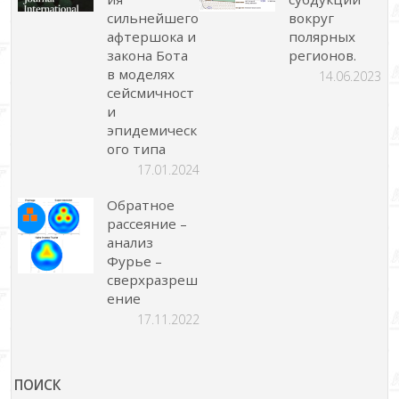
сильнейшего
вокруг
афтершока и
полярных
закона Бота
регионов.
в моделях
14.06.2023
сейсмичност
и
эпидемическ
ого типа
17.01.2024
Обратное
рассеяние –
анализ
Фурье –
сверхразреш
ение
17.11.2022
ПОИСК