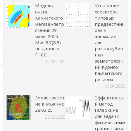
Модель
Уточнение
очага
характера
Камчатского
типовых
мегаземлетр
предвестник
ясения 29
овых
июля 2025 г.
аномалий
Mw=8.7(8.8)
для
по данным
разноглубин
ГНСС
ных
землетрясен
12.08.2025
ий Курило-
Камчатского
региона
01.04.2025
Землетрясен
Эффективны
ие в Мьянме
й метод
28.03.25
Галеркина
для задач с
28.03.2025
физическими
граничными