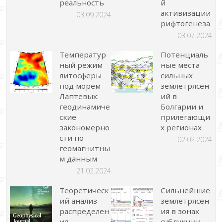
реальность
й
активизации
03.09.2024
рифтогенеза
03.07.2024
Температур
Потенциаль
ный режим
ные места
литосферы
сильных
под морем
землетрясен
Лаптевых:
ий в
геодинамиче
Болгарии и
ские
прилегающи
закономерно
х регионах
сти по
02.02.2024
геомагнитны
м данным
21.02.2024
Теоретическ
Сильнейшие
ий анализ
землетрясен
распределен
ия в зонах
ия
субдукции