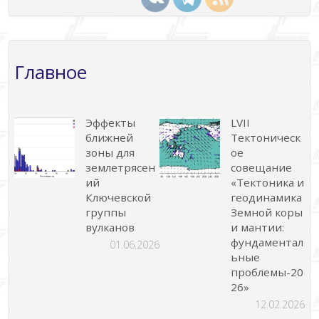
Главное
Эффекты
LVII
ближней
Тектоническ
зоны для
ое
землетрясен
совещание
ий
«Тектоника и
Ключевской
геодинамика
группы
Земной коры
вулканов
и мантии:
фундаментал
01.06.2026
ьные
проблемы-20
26»
12.02.2026