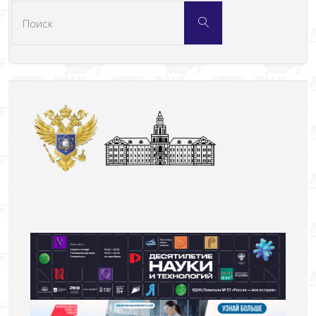
Что
Поиск
искать: