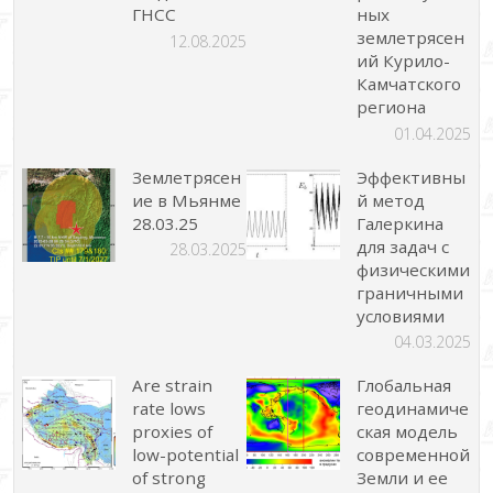
ГНСС
ных
землетрясен
12.08.2025
ий Курило-
Камчатского
региона
01.04.2025
Землетрясен
Эффективны
ие в Мьянме
й метод
28.03.25
Галеркина
для задач с
28.03.2025
физическими
граничными
условиями
04.03.2025
Are strain
Глобальная
rate lows
геодинамиче
proxies of
ская модель
low-potential
современной
of strong
Земли и ее