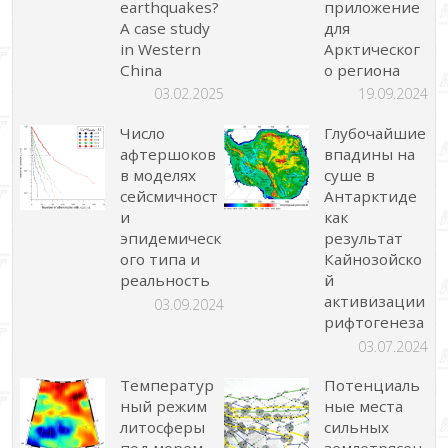
earthquakes?
приложение
A case study
для
in Western
Арктическог
China
о региона
03.02.2025
19.09.2024
Число
Глубочайшие
афтершоков
впадины на
в моделях
суше в
сейсмичност
Антарктиде
и
как
эпидемическ
результат
ого типа и
Кайнозойско
реальность
й
активизации
03.09.2024
рифтогенеза
03.07.2024
Температур
Потенциаль
ный режим
ные места
литосферы
сильных