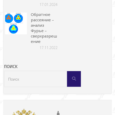
17.01.2024
Обратное
рассеяние –
анализ
Фурье –
сверхразреш
ение
17.11.2022
ПОИСК
Что
Поиск
искать: