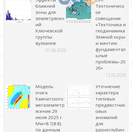
ближней
Тектоническ
зоны для
ое
землетрясен
совещание
ий
«Тектоника и
Ключевской
геодинамика
группы
Земной коры
вулканов
и мантии:
фундаментал
01.06.2026
ьные
проблемы-20
26»
12.02.2026
Модель
Уточнение
очага
характера
Камчатского
типовых
мегаземлетр
предвестник
ясения 29
овых
июля 2025 г.
аномалий
Mw=8.7(8.8)
для
по данным
разноглубин