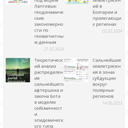
под морем
землетрясен
Лаптевых:
ий в
геодинамиче
Болгарии и
ские
прилегающи
закономерно
х регионах
сти по
02.02.2024
геомагнитны
м данным
21.02.2024
Теоретическ
Сильнейшие
ий анализ
землетрясен
распределен
ия в зонах
ия
субдукции
сильнейшего
вокруг
афтершока и
полярных
закона Бота
регионов.
в моделях
14.06.2023
сейсмичност
и
эпидемическ
ого типа