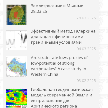
Землетрясение в Мьянме
28.03.25
28.03.2025
Эффективный метод Галеркина
для задач с физическими
граничными условиями
04.03.2025
Are strain rate lows proxies of
low-potential of strong
earthquakes? A case study in
Western China
03.02.2025
Глобальная геодинамическая
модель современной Земли и
ее приложение для
Арктического региона