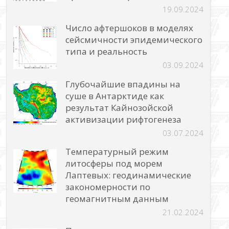
19.09.2024
Число афтершоков в моделях
сейсмичности эпидемического
типа и реальность
03.09.2024
Глубочайшие впадины на
суше в Антарктиде как
результат Кайнозойской
активизации рифтогенеза
03.07.2024
Температурный режим
литосферы под морем
Лаптевых: геодинамические
закономерности по
геомагнитным данным
21.02.2024