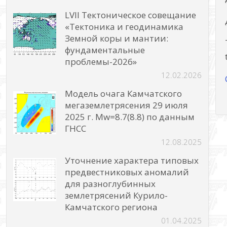
LVII Тектоническое совещание
«Тектоника и геодинамика
Земной коры и мантии:
фундаментальные
проблемы-2026»
12.02.2026
Модель очага Камчатского
мегаземлетрясения 29 июля
2025 г. Mw=8.7(8.8) по данным
ГНСС
12.08.2025
Уточнение характера типовых
предвестниковых аномалий
для разноглубинных
землетрясений Курило-
Камчатского региона
01.04.2025