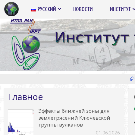
Перейти
РУССКИЙ
НОВОСТИ
ИНСТИТУТ
к
содержимому
Главное
Эффекты ближней зоны для
землетрясений Ключевской
группы вулканов
01.06.2026