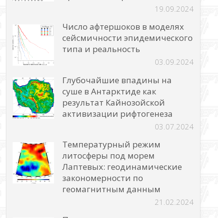
19.09.2024
Число афтершоков в моделях
сейсмичности эпидемического
типа и реальность
03.09.2024
Глубочайшие впадины на
суше в Антарктиде как
результат Кайнозойской
активизации рифтогенеза
03.07.2024
Температурный режим
литосферы под морем
Лаптевых: геодинамические
закономерности по
геомагнитным данным
21.02.2024