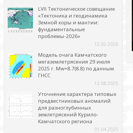
LVII Тектоническое совещание
«Тектоника и геодинамика
Земной коры и мантии:
фундаментальные
проблемы-2026»
12.02.2026
Модель очага Камчатского
мегаземлетрясения 29 июля
2025 г. Mw=8.7(8.8) по данным
ГНСС
12.08.2025
Уточнение характера типовых
предвестниковых аномалий
для разноглубинных
землетрясений Курило-
Камчатского региона
01.04.2025