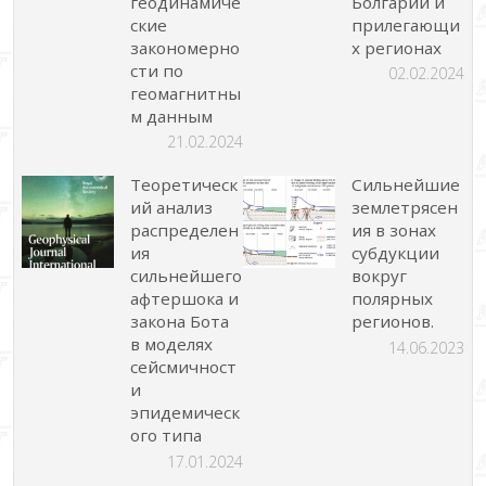
геодинамиче
Болгарии и
ские
прилегающи
закономерно
х регионах
сти по
02.02.2024
геомагнитны
м данным
21.02.2024
Теоретическ
Сильнейшие
ий анализ
землетрясен
распределен
ия в зонах
ия
субдукции
сильнейшего
вокруг
афтершока и
полярных
закона Бота
регионов.
в моделях
14.06.2023
сейсмичност
и
эпидемическ
ого типа
17.01.2024