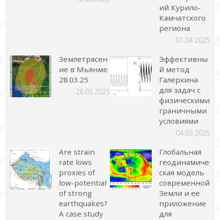
ий Курило-
Камчатского
региона
01.04.2025
Землетрясен
Эффективны
ие в Мьянме
й метод
28.03.25
Галеркина
для задач с
28.03.2025
физическими
граничными
условиями
04.03.2025
Are strain
Глобальная
rate lows
геодинамиче
proxies of
ская модель
low-potential
современной
of strong
Земли и ее
earthquakes?
приложение
A case study
для