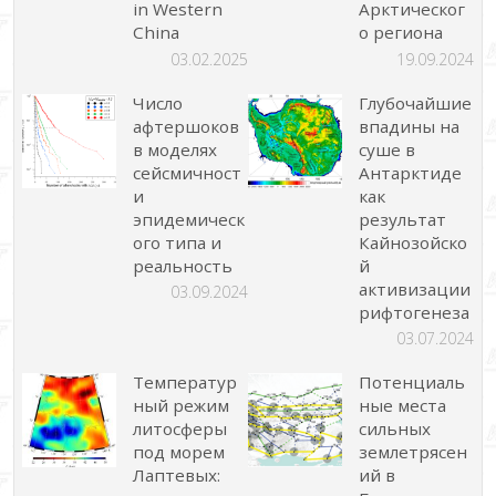
in Western
Арктическог
China
о региона
03.02.2025
19.09.2024
Число
Глубочайшие
афтершоков
впадины на
в моделях
суше в
сейсмичност
Антарктиде
и
как
эпидемическ
результат
ого типа и
Кайнозойско
реальность
й
активизации
03.09.2024
рифтогенеза
03.07.2024
Температур
Потенциаль
ный режим
ные места
литосферы
сильных
под морем
землетрясен
Лаптевых:
ий в