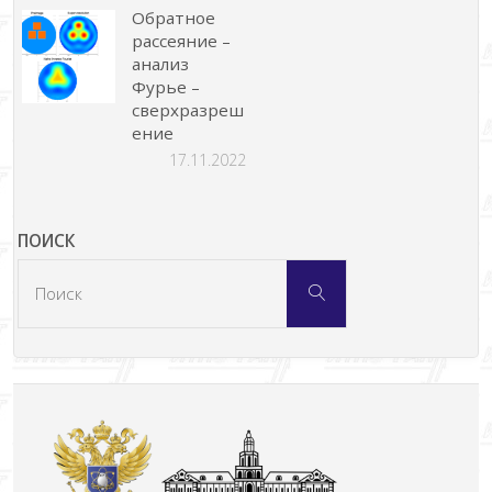
Обратное
рассеяние –
анализ
Фурье –
сверхразреш
ение
17.11.2022
ПОИСК
Что
Поиск
искать: