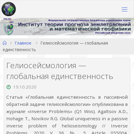
Перейти
к
содержимому
Главная
Главное
Гелиосейсмология — глобальная
единственность
Гелиосейсмология —
глобальная единственность
19.10.2020
Статья «Глобальная единственность в пассивной
обратной задаче гелиосейсмологии» опубликована в
журнале «Inverse Problems» (Q1 Wos). Agaltsov A.D.,
Hohage T., Novikov R.G. Global uniqueness in a passive
inverse problem of helioseismology // Inverse
Problems. 2020. V. 36. № 5. Article 055004.