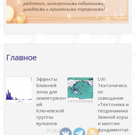
Главное
Эффекты
LVII
ближней
Тектоническ
зоны для
ое
землетрясен
совещание
ий
«Тектоника и
Ключевской
геодинамика
группы
Земной коры
вулканов
и мантии:
фундаментал
01.06.2026