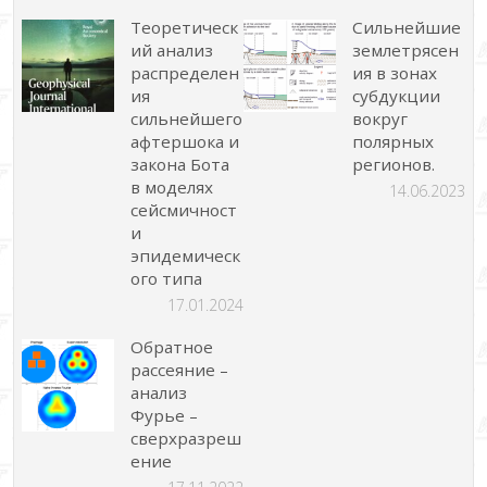
Теоретическ
Сильнейшие
ий анализ
землетрясен
распределен
ия в зонах
ия
субдукции
сильнейшего
вокруг
афтершока и
полярных
закона Бота
регионов.
в моделях
14.06.2023
сейсмичност
и
эпидемическ
ого типа
17.01.2024
Обратное
рассеяние –
анализ
Фурье –
сверхразреш
ение