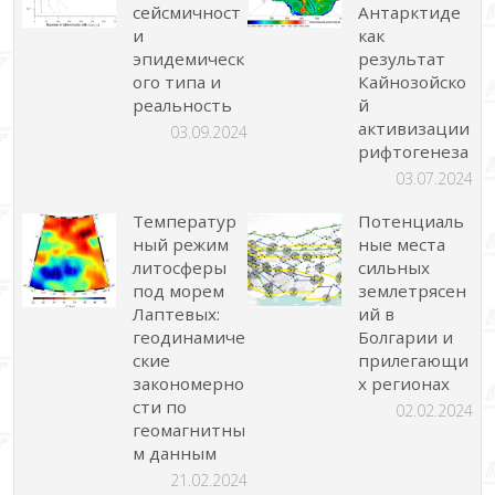
сейсмичност
Антарктиде
и
как
эпидемическ
результат
ого типа и
Кайнозойско
реальность
й
активизации
03.09.2024
рифтогенеза
03.07.2024
Температур
Потенциаль
ный режим
ные места
литосферы
сильных
под морем
землетрясен
Лаптевых:
ий в
геодинамиче
Болгарии и
ские
прилегающи
закономерно
х регионах
сти по
02.02.2024
геомагнитны
м данным
21.02.2024