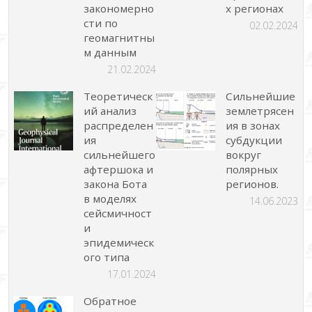
закономерно
х регионах
сти по
02.02.2024
геомагнитны
м данным
21.02.2024
Теоретическ
Сильнейшие
ий анализ
землетрясен
распределен
ия в зонах
ия
субдукции
сильнейшего
вокруг
афтершока и
полярных
закона Бота
регионов.
в моделях
14.06.2023
сейсмичност
и
эпидемическ
ого типа
17.01.2024
Обратное