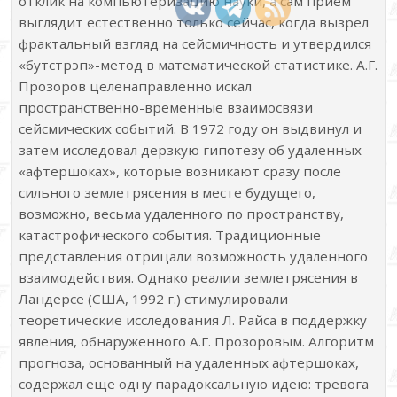
отклик на компьютеризацию науки, а сам прием
выглядит естественно только сейчас, когда вызрел
фрактальный взгляд на сейсмичность и утвердился
«бутстрэп»-метод в математической статистике. А.Г.
Прозоров целенаправленно искал
пространственно-временные взаимосвязи
сейсмических событий. В 1972 году он выдвинул и
затем исследовал дерзкую гипотезу об удаленных
«афтершоках», которые возникают сразу после
сильного землетрясения в месте будущего,
возможно, весьма удаленного по пространству,
катастрофического события. Традиционные
представления отрицали возможность удаленного
взаимодействия. Однако реалии землетрясения в
Ландерсе (США, 1992 г.) стимулировали
теоретические исследования Л. Райса в поддержку
явления, обнаруженного А.Г. Прозоровым. Алгоритм
прогноза, основанный на удаленных афтершоках,
содержал еще одну парадоксальную идею: тревога