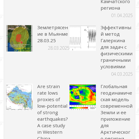
Камчатского
региона
01.04.2025
Землетрясен
Эффективны
ие в Мьянме
й метод
28.03.25
Галеркина
для задач с
28.03.2025
физическими
граничными
условиями
04.03.2025
Are strain
Глобальная
rate lows
геодинамиче
proxies of
ская модель
low-potential
современной
of strong
Земли и ее
earthquakes?
приложение
A case study
для
in Western
Арктическог
China
о региона