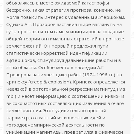
объявлялась в месте ожидаемой катастрофы
бессрочно. Такая стратегия прогноза, конечно, не
могла повысить интерес к удаленным афтершокам.
Однако А.Г. Прозоров заставил шире взглянуть на
суть прогноза и тем самым инициировал создание
общей теории оптимальных стратегий в прогнозе
землетрясений. Он первый предложил пути
статистически корректной идентификации
афтершоков, стимулируя дальнейшие работы и в
этой области. Особое место в наследии А.Г.
Прозорова занимает цикл работ (1974-1996 гг.) по
крипексу (creep & explosion). Крипекс определяется
невязкой в ортогональной регрессии магнитуд (Мs,
mb ) и несет информацию о соотношении низко- и
высокочастотных составляющих излучения в очаге
землетрясения. Этот удивительно простой
параметр, сотканный из известных идей и
«отходов» эмпирической деятельности по
унификации магнитуды, превратился в физически