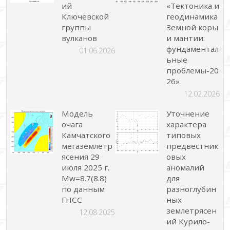
ий
«Тектоника и
Ключевской
геодинамика
группы
Земной коры
вулканов
и мантии:
фундаментал
01.06.2026
ьные
проблемы-20
26»
12.02.2026
Модель
Уточнение
очага
характера
Камчатского
типовых
мегаземлетр
предвестник
ясения 29
овых
июля 2025 г.
аномалий
Mw=8.7(8.8)
для
по данным
разноглубин
ГНСС
ных
землетрясен
12.08.2025
ий Курило-