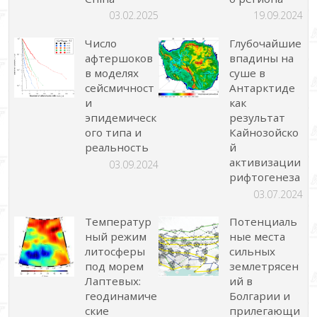
03.02.2025
19.09.2024
Число
Глубочайшие
афтершоков
впадины на
в моделях
суше в
сейсмичност
Антарктиде
и
как
эпидемическ
результат
ого типа и
Кайнозойско
реальность
й
активизации
03.09.2024
рифтогенеза
03.07.2024
Температур
Потенциаль
ный режим
ные места
литосферы
сильных
под морем
землетрясен
Лаптевых:
ий в
геодинамиче
Болгарии и
ские
прилегающи