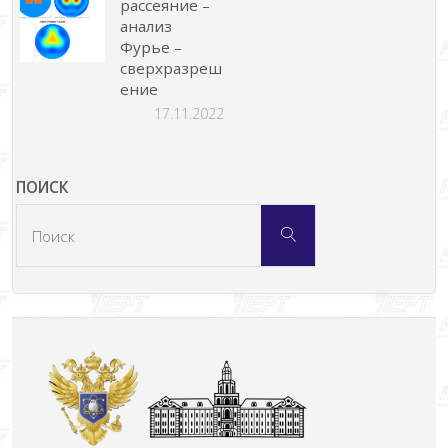
рассеяние –
анализ
Фурье –
сверхразреш
ение
17.11.2022
ПОИСК
Что
Поиск
искать: