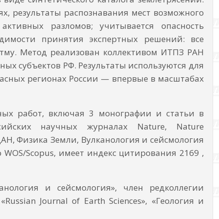
ях, результаты распознавания мест возможного
активных разломов; учитывается опасность
одимости принятия экспертных решений: все
тму. Метод реализован коллективом ИТПЗ РАН
ных субъектов РФ. Результаты используются для
пасных регионах России — впервые в масштабах
ных работ, включая 3 монографии и статьи в
йских научных журналах Nature, Nature
JI, ДАН, Физика Земли, Вулканология и сейсмология
о WOS/Scopus, имеет индекс цитирования 2169 ,
анология и сейсмология», член редколлегии
ussian Journal of Earth Sciences», «Геология и