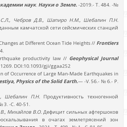
академии наук
.
Науки о Земле.
-2019.- Т. 484. -№
 С.Л., Чебров Д.В., Шапиро Н.М., Шебалин П.Н.
данным камчатской сети сейсмических станций
 Changes at Different Ocean Tide Heights //
Frontiers
4.
thquake productivity law //
Geophysical Journal
64-1269. DOI:10.1093/gji/ggaa252
n of Occurrence of Large Man-Made Earthquakes in
estiya, Physics of the Solid Earth.
— -V. 56.- № 6.- P.
., Шебалин П.Н.
Продуктивность техногенной
№ 3. -С. 40-51.
В., Михайлов В.О.
Дефицит сильных афтершоков
роскальзывания в очагах землетрясений зон