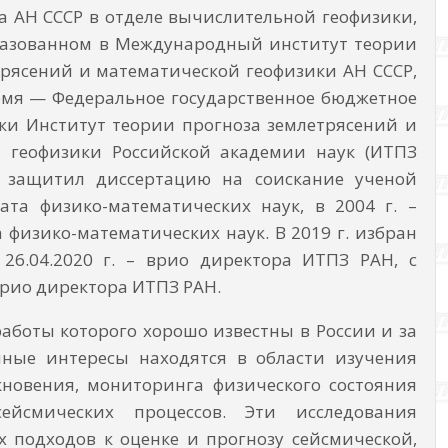
а АН СССР в отделе вычислительной геофизики,
бразованном в Международный институт теории
трясений и математической геофизики АН СССР,
емя — Федеральное государственное бюджетное
ки Институт теории прогноза землетрясений и
 геофизики Российской академии наук (ИТПЗ
. защитил диссертацию на соискание ученой
ата физико-математических наук, в 2004 г. –
 физико-математических наук. В 2019 г. избран
 26.04.2020 г. – врио директора ИТПЗ РАН, с
— врио директора ИТПЗ РАН.
работы которого хорошо известны в России и за
чные интересы находятся в области изучения
кновения, мониторинга физического состояния
ейсмических процессов. Эти исследования
 подходов к оценке и прогнозу сейсмической,