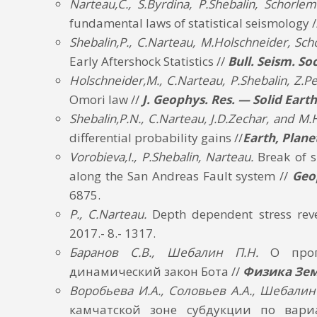
Narteau,C., S.Byrdina, P.Shebalin, Schorle
fundamental laws of statistical seismology 
Shebalin,P., C.Narteau, M.Holschneider, Sc
Early Aftershock Statistics //
Bull.
Seism. Soc
Holschneider,M., C.Narteau, P.Shebalin, Z.P
Omori law //
J. Geophys.
Res. — Solid Earth
Shebalin,P.N., C.Narteau, J.D.Zechar, and M.
differential probability gains //
Earth, Plane
Vorobieva,I., P.Shebalin, Narteau.
Break of s
along the San Andreas Fault system //
Geo
6875.
P., C.Narteau.
Depth dependent stress reve
2017.- 8.- 1317.
Баранов С.В., Шебалин П.Н.
О прог
динамический закон Бота //
Физика Зе
Воробьева И.А., Соловьев А.А., Шебалин
камчатской зоне субдукции по вари