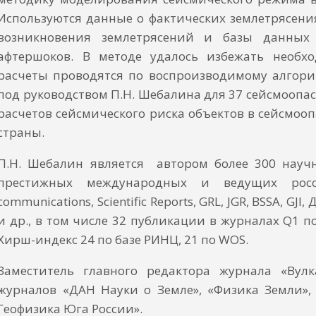
Используются данные о фактических землетрясени
возникновения землетрясений и базы данных 
афтершоков. В методе удалось избежать необх
расчеты проводятся по воспроизводимому алгори
под руководством П.Н. Шебалина для 37 сейсмоопас
расчетов сейсмического риска объектов в сейсмоо
страны.
П.Н. Шебалин является автором более 300 науч
престижных международных и ведущих росси
communications, Scientific Reports, GRL, JGR, BSSA, G
и др., в том числе 32 публикации в журналах Q1 п
Хирш-индекс 24 по базе РИНЦ, 21 по WOS.
Заместитель главного редактора журнала «Вулк
журналов «ДАН Науки о Земле», «Физика Земли», «R
Геофизика Юга России».