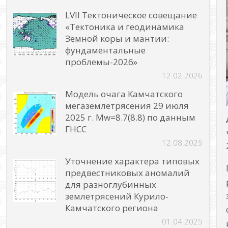
LVII Тектоническое совещание
«Тектоника и геодинамика
Земной коры и мантии:
фундаментальные
проблемы-2026»
12.02.2026
Модель очага Камчатского
мегаземлетрясения 29 июля
2025 г. Mw=8.7(8.8) по данным
ГНСС
12.08.2025
Уточнение характера типовых
предвестниковых аномалий
для разноглубинных
землетрясений Курило-
Камчатского региона
01.04.2025