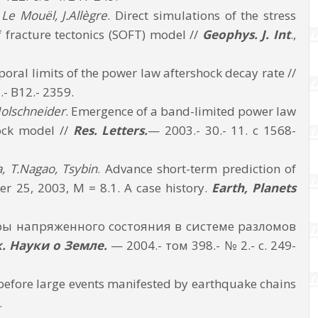
 Le Mouël, J.Allègre
. Direct simulations of the stress
f fracture tectonics (SOFT) model //
Geophys.
J. Int
.,
poral limits of the power law aftershock decay rate //
.- B12.- 2359.
.Holschneider
. Emergence of a band-limited power law
lock model //
Res. Letters.
— 2003.- 30.- 11. с 1568-
da, T.Nagao, Tsybin
. Advance short-term prediction of
r 25, 2003, M = 8.1. A case history.
Earth, Planets
ы напряженного состояния в системе разломов
. Науки о Земле.
— 2004.- том 398.- № 2.- с. 249-
 before large events manifested by earthquake chains
.