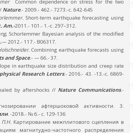
mmer
Common dependence on stress for the two
//
Nature
.- 2009.- 462.- 7273.-с. 642-645
horlemmer.
Short-term earthquake forecasting using
. Am.-
2011.- 101.- 1.-с. 297–312.
eng
, Schorlemmer Bayesian analysis of the modified
.
— 2012.- 117.- B06317.
Holschneider.
Combining earthquake forecasts using
ts and Space
.- — 66.- 37.
lope in earthquake size distribution and creep rate
physical Research Letters
.- 2016.- 43. -13.-с. 6869-
aled by aftershocks //
Nature Communications
.-
нозировании афтершоковой активности. 3.
мли
. -2018.- № 6.- с. 129-136
 П.Н.
Картирование межплитового сцепления в
ациям магнитудно-частотного распределения