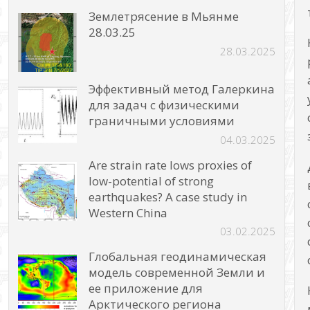
Землетрясение в Мьянме
28.03.25
28.03.2025
Эффективный метод Галеркина
для задач с физическими
граничными условиями
04.03.2025
Are strain rate lows proxies of
low-potential of strong
earthquakes? A case study in
Western China
03.02.2025
Глобальная геодинамическая
модель современной Земли и
ее приложение для
Арктического региона