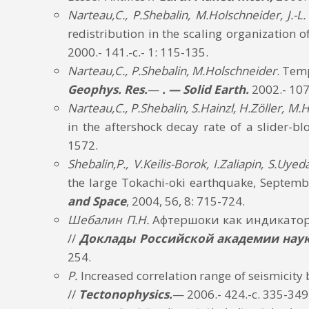
Narteau,C., P.Shebalin, M.Holschneider, J.-L.
redistribution in the scaling organization o
2000.- 141.-с.- 1: 115-135.
Narteau,C., P.Shebalin, M.Holschneider
. Tem
Geophys.
Res.
—
. — Solid Earth
.
2002.- 107
Narteau,C., P.Shebalin, S.Hainzl, H.Zöller, M
in the aftershock decay rate of a slider-b
1572.
Shebalin,P., V.Keilis-Borok, I.Zaliapin, S.Uye
the large Tokachi-oki earthquake, Septembe
and Space
, 2004, 56, 8: 715-724.
Шебалин П.Н.
Афтершоки как индикатор
//
Доклады Российской академии наук
254.
P.
Increased correlation range of seismicity
//
Tectonophysics.
— 2006.- 424.-с. 335-349