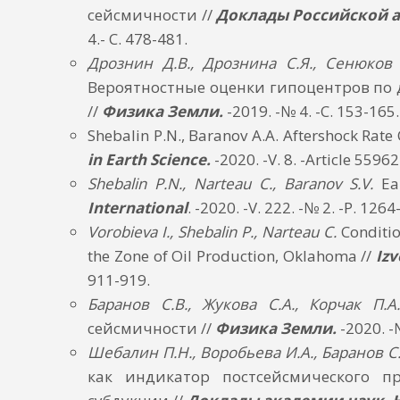
сейсмичности //
Доклады Российской 
4.- С. 478-481.
Дрознин Д.В., Дрознина С.Я., Сенюков
Вероятностные оценки гипоцентров по 
//
Физика Земли.
-2019. -№ 4. -С. 153-165.
Shebalin P.N., Baranov A.A. Aftershock Rate
in Earth Science.
-2020. -V. 8. -Article 55962
Shebalin P.N., Narteau C., Baranov S.V.
Ear
International
. -2020. -V. 222. -№ 2. -P. 12
Vorobieva I., Shebalin P., Narteau C.
Conditio
the Zone of Oil Production, Oklahoma //
Izv
911-919.
Баранов С.В., Жукова С.А., Корчак П.А
сейсмичности //
Физика Земли.
-2020. -
Шебалин П.Н., Воробьева И.А., Баранов С.
как индикатор постсейсмического п