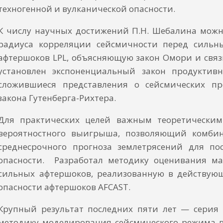
техногенной и вулканической опасности.
К числу научных достижений П.Н. Шебалина можн
радиуса корреляции сейсмичности перед сильн
афтершоков LPL, объясняющую закон Омори и связ
установлен экспоненциальный закон продуктив
сложившиеся представления о сейсмических пр
закона Гутенберга-Рихтера.
Для практических целей важным теоретическим
вероятностного выигрыша, позволяющий комбин
среднесрочного прогноза землетрясений для по
опасности. Разработал методику оценивания м
сильных афтершоков, реализованную в действую
опасности афтершоков AFCAST.
Крупный результат последних пяти лет — серия
методику моделирования сейсмического режима в 