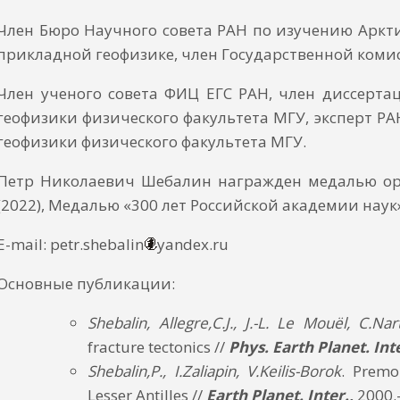
Член Бюро Научного совета РАН по изучению Аркти
прикладной геофизике, член Государственной коми
Член ученого совета ФИЦ ЕГС РАН, член диссерта
геофизики физического факультета МГУ, эксперт РА
геофизики физического факультета МГУ.
Петр Николаевич Шебалин награжден медалью орде
(2022), Медалью «300 лет Российской академии наук»
E-mail: petr.shebalin
yandex.ru
Основные публикации:
Shebalin, Allegre,C.J., J.-L. Le Mouël, C.Nar
fracture tectonics //
Phys.
Earth Planet. Int
Shebalin,P., I.Zaliapin, V.Keilis-Borok
. Premo
Lesser Antilles //
Earth Planet. Inter.,
2000.-