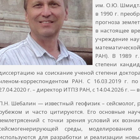
им. О.Ю. Шмидт
в 1990 г. прео
прогноза земле
в настоящее вр
учреждение нау
математической
РАН). В 1989 г
степени кандид
диссертацию на соискание ученой степени доктора
членом-корреспондентом РАН. С 16.03.2019 г. по
27.04.2020 г. – директор ИТПЗ РАН, с 14.04.2026 г. 
П.Н. Шебалин — известный геофизик – сейсмолог, 
рубежом и часто цитируются. Его основные нау
землетрясений с точки зрения условий их возни
сейсмогенерирующей среды, моделирования с
используются для разработки и реализации новых