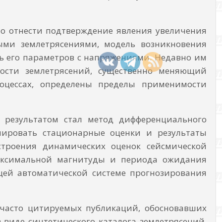
о отнести подтверждение явления увеличения
ыми землетрясениями, модель возникновения
ь его параметров с напряжениями. Недавно им
ности землетрясений, существенно меняющий
оцессах, определены пределы применимости
 результатом стал метод дифференциального
ировать стационарные оценки и результаты
строения динамических оценок сейсмической
аксимальной магнитуды и периода ожидания
щей автоматической системе прогнозирования
 часто цитируемых публикаций, обосновавших
виде синтетического каталога землетрясений.