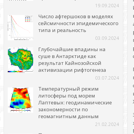
19.09.2024
Число афтершоков в моделях
сейсмичности эпидемического
типа и реальность
03.09.2024
Глубочайшие впадины на
суше в Антарктиде как
результат Кайнозойской
активизации рифтогенеза
03.07.2024
Температурный режим
литосферы под морем
Лаптевых: геодинамические
закономерности по
геомагнитным данным
21.02.2024