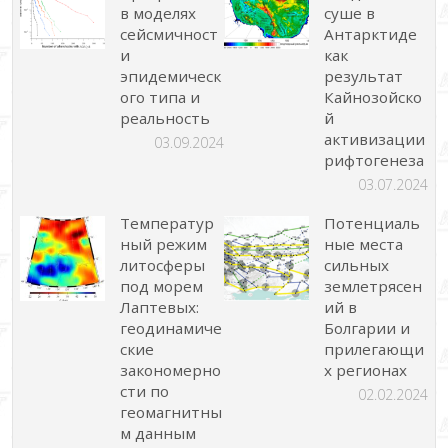
в моделях
суше в
сейсмичност
Антарктиде
и
как
эпидемическ
результат
ого типа и
Кайнозойско
реальность
й
активизации
03.09.2024
рифтогенеза
03.07.2024
Температур
Потенциаль
ный режим
ные места
литосферы
сильных
под морем
землетрясен
Лаптевых:
ий в
геодинамиче
Болгарии и
ские
прилегающи
закономерно
х регионах
сти по
02.02.2024
геомагнитны
м данным