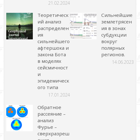
21.02.2024
Теоретическ
Сильнейшие
ий анализ
землетрясен
распределен
ия в зонах
ия
субдукции
сильнейшего
вокруг
афтершока и
полярных
закона Бота
регионов.
в моделях
14.06.2023
сейсмичност
и
эпидемическ
ого типа
17.01.2024
Обратное
рассеяние –
анализ
Фурье –
сверхразреш
ение