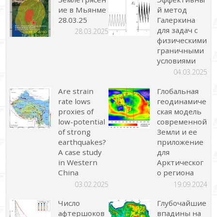
ие в Мьянме
й метод
28.03.25
Галеркина
для задач с
28.03.2025
физическими
граничными
условиями
04.03.2025
Are strain
Глобальная
rate lows
геодинамиче
proxies of
ская модель
low-potential
современной
of strong
Земли и ее
earthquakes?
приложение
A case study
для
in Western
Арктическог
China
о региона
03.02.2025
19.09.2024
Число
Глубочайшие
афтершоков
впадины на