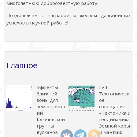
многолетнюю добросовестную работу.
Поздравляем с наградой и желаем дальнейших
успехов в научной работе!
Главное
Эффекты
LVII
ближней
Тектоническ
зоны для
ое
землетрясен
совещание
ий
«Тектоника и
Ключевской
геодинамика
группы
Земной коры
вулканов
и мантии: