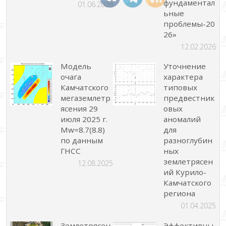
фундаментал
01.06.2026
ьные
проблемы-20
26»
12.02.2026
Модель
Уточнение
очага
характера
Камчатского
типовых
мегаземлетр
предвестник
ясения 29
овых
июля 2025 г.
аномалий
Mw=8.7(8.8)
для
по данным
разноглубин
ГНСС
ных
землетрясен
12.08.2025
ий Курило-
Камчатского
региона
01.04.2025
Землетрясен
Эффективны