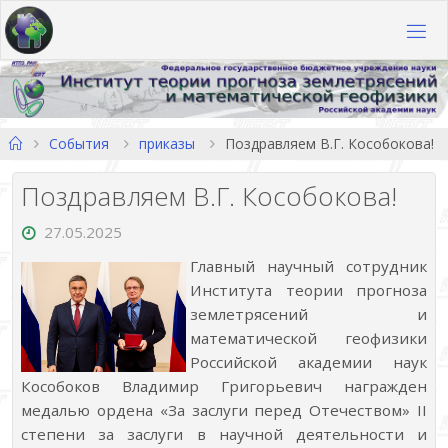
Перейти
к
содержимому
Главная
События
приказы
Поздравляем В.Г. Кособокова!
Поздравляем В.Г. Кособокова!
27.05.2025
Главный научный сотрудник
Института теории прогноза
землетрясений и
математической геофизики
Российской академии наук
Кособоков Владимир Григорьевич награжден
медалью ордена «За заслуги перед Отечеством» II
степени за заслуги в научной деятельности и