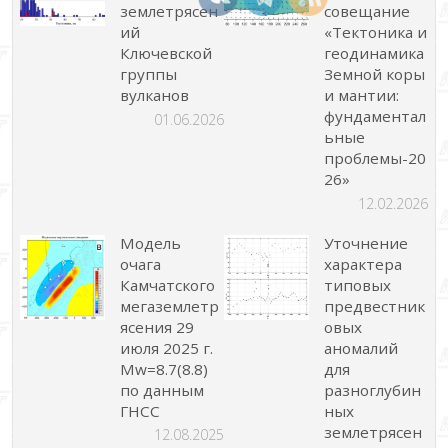
землетрясен
совещание
ий
«Тектоника и
Ключевской
геодинамика
группы
Земной коры
вулканов
и мантии:
фундаментал
01.06.2026
ьные
проблемы-20
26»
12.02.2026
Модель
Уточнение
очага
характера
Камчатского
типовых
мегаземлетр
предвестник
ясения 29
овых
июля 2025 г.
аномалий
Mw=8.7(8.8)
для
по данным
разноглубин
ГНСС
ных
землетрясен
12.08.2025