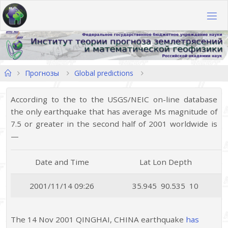
Перейти
к
содержимому
Главная
Прогнозы
Global predictions
According to the to the USGS/NEIC on-line database
the only earthquake that has average Ms magnitude of
7.5 or greater in the second half of 2001 worldwide is
—
Date and Time
Lat Lon Depth
2001/11/14 09:26
35.945 90.535 10
The 14 Nov 2001 QINGHAI, CHINA earthquake
has