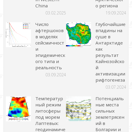
China
о региона
03.02.2025
19.09.2024
Число
Глубочайшие
афтершоков
впадины на
в моделях
суше в
сейсмичност
Антарктиде
и
как
эпидемическ
результат
ого типа и
Кайнозойско
реальность
й
активизации
03.09.2024
рифтогенеза
03.07.2024
Температур
Потенциаль
ный режим
ные места
литосферы
сильных
под морем
землетрясен
Лаптевых:
ий в
геодинамиче
Болгарии и