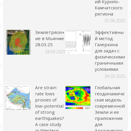
ий Курило-
Камчатского
региона
01.04.2025
Землетрясен
Эффективны
ие в Мьянме
й метод
28.03.25
Галеркина
для задач с
28.03.2025
физическими
граничными
условиями
04.03.2025
Are strain
Глобальная
rate lows
геодинамиче
proxies of
ская модель
low-potential
современной
of strong
Земли и ее
earthquakes?
приложение
A case study
для
in Western
Арктическог