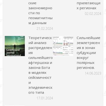
ские
прилегающи
закономерно
х регионах
сти по
02.02.2024
геомагнитны
м данным
21.02.2024
Теоретическ
Сильнейшие
ий анализ
землетрясен
распределен
ия в зонах
ия
субдукции
сильнейшего
вокруг
афтершока и
полярных
закона Бота
регионов.
в моделях
14.06.2023
сейсмичност
и
эпидемическ
ого типа
17.01.2024