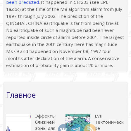
been predicted
. It happened in CI#233 (see EPE-
1a.doc) at the time of the M8 algorithm alarm from July
1997 through July 2002. The prediction of the
QINGHAI, CHINA earthquake is far from being trivial:
No earthquake of such a magnitude had been ever
reported inside circle of alarm before 2001. The largest
earthquake in the 20th century here has magnitude
Ms7.9 and happened on November 08, 1997 four
months after declaration of the alarm. A conservative
estimation of probability gain is about 20 or more.
Главное
Эффекты
LVII
ближней
Тектоническ
зоны для
ое