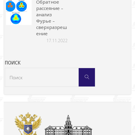
Обратное
рассеяние –
анализ
Фурье –
сверхразреш
ение
17.11.2022
ПОИСК
Что
Поиск
искать: