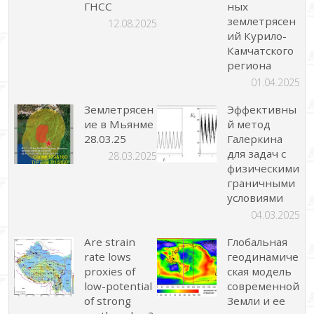
ГНСС
ных
землетрясен
12.08.2025
ий Курило-
Камчатского
региона
01.04.2025
Землетрясен
Эффективны
ие в Мьянме
й метод
28.03.25
Галеркина
для задач с
28.03.2025
физическими
граничными
условиями
04.03.2025
Are strain
Глобальная
rate lows
геодинамиче
proxies of
ская модель
low-potential
современной
of strong
Земли и ее