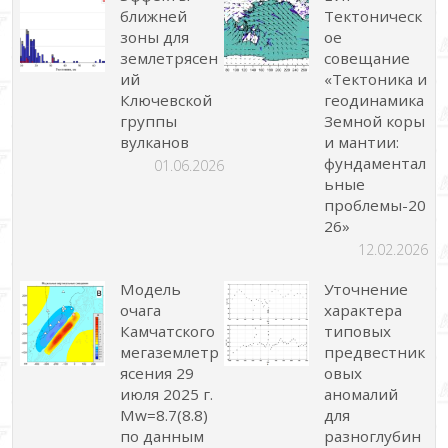
ближней
Тектоническ
зоны для
ое
землетрясен
совещание
ий
«Тектоника и
Ключевской
геодинамика
группы
Земной коры
вулканов
и мантии:
фундаментал
01.06.2026
ьные
проблемы-20
26»
12.02.2026
Модель
Уточнение
очага
характера
Камчатского
типовых
мегаземлетр
предвестник
ясения 29
овых
июля 2025 г.
аномалий
Mw=8.7(8.8)
для
по данным
разноглубин