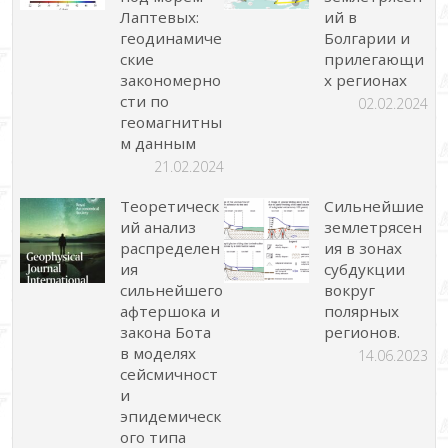
Лаптевых:
ий в
геодинамиче
Болгарии и
ские
прилегающи
закономерно
х регионах
сти по
02.02.2024
геомагнитны
м данным
21.02.2024
Теоретическ
Сильнейшие
ий анализ
землетрясен
распределен
ия в зонах
ия
субдукции
сильнейшего
вокруг
афтершока и
полярных
закона Бота
регионов.
в моделях
14.06.2023
сейсмичност
и
эпидемическ
ого типа