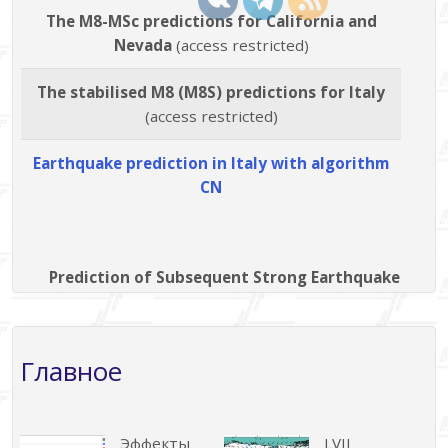
The M8-MSc predictions for California and
Nevada
(access restricted)
The stabilised M8 (M8S) predictions for Italy
(access restricted)
Earthquake prediction in Italy with algorithm
CN
Prediction of Subsequent Strong Earthquake
Главное
Эффекты
LVII