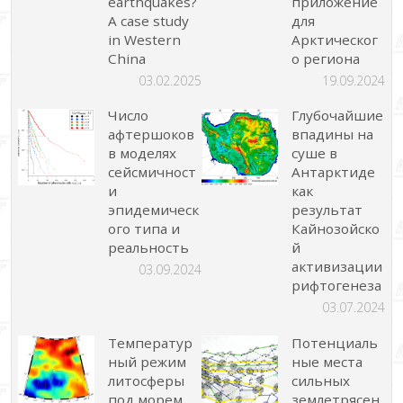
earthquakes?
приложение
A case study
для
in Western
Арктическог
China
о региона
03.02.2025
19.09.2024
Число
Глубочайшие
афтершоков
впадины на
в моделях
суше в
сейсмичност
Антарктиде
и
как
эпидемическ
результат
ого типа и
Кайнозойско
реальность
й
активизации
03.09.2024
рифтогенеза
03.07.2024
Температур
Потенциаль
ный режим
ные места
литосферы
сильных
под морем
землетрясен