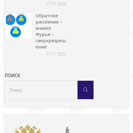
17.01.2024
Обратное
рассеяние –
анализ
Фурье –
сверхразреш
ение
17.11.2022
ПОИСК
Что
Поиск
искать: