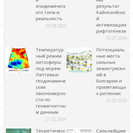
эпидемическ
результат
ого типа и
Кайнозойско
реальность
й
активизации
03.09.2024
рифтогенеза
03.07.2024
Температур
Потенциаль
ный режим
ные места
литосферы
сильных
под морем
землетрясен
Лаптевых:
ий в
геодинамиче
Болгарии и
ские
прилегающи
закономерно
х регионах
сти по
02.02.2024
геомагнитны
м данным
21.02.2024
Теоретическ
Сильнейшие