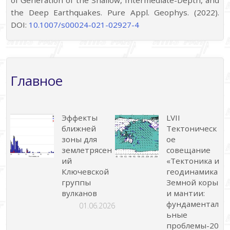
of Generation of the Shallow, Intermediate-Depth, and
the Deep Earthquakes. Pure Appl. Geophys. (2022).
DOI:
10.1007/s00024-021-02927-4
Главное
Эффекты
LVII
ближней
Тектоническ
зоны для
ое
землетрясен
совещание
ий
«Тектоника и
Ключевской
геодинамика
группы
Земной коры
вулканов
и мантии:
фундаментал
01.06.2026
ьные
проблемы-20