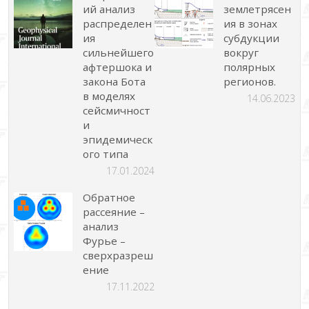
ий анализ
землетрясен
распределен
ия в зонах
ия
субдукции
сильнейшего
вокруг
афтершока и
полярных
закона Бота
регионов.
в моделях
14.06.2023
сейсмичност
и
эпидемическ
ого типа
17.01.2024
Обратное
рассеяние –
анализ
Фурье –
сверхразреш
ение
17.11.2022