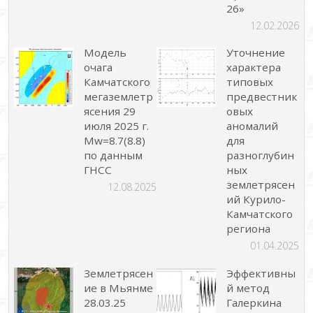
26»
12.02.2026
Модель
Уточнение
очага
характера
Камчатского
типовых
мегаземлетр
предвестник
ясения 29
овых
июля 2025 г.
аномалий
Mw=8.7(8.8)
для
по данным
разноглубин
ГНСС
ных
землетрясен
12.08.2025
ий Курило-
Камчатского
региона
01.04.2025
Землетрясен
Эффективны
ие в Мьянме
й метод
28.03.25
Галеркина