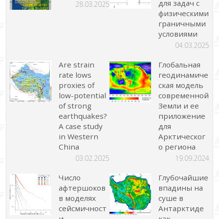
для задач с
28.03.2025
физическими
граничными
условиями
04.03.2025
Are strain
Глобальная
rate lows
геодинамиче
proxies of
ская модель
low-potential
современной
of strong
Земли и ее
earthquakes?
приложение
A case study
для
in Western
Арктическог
China
о региона
03.02.2025
19.09.2024
Число
Глубочайшие
афтершоков
впадины на
в моделях
суше в
сейсмичност
Антарктиде
и
как