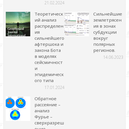
21.02.2024
Теоретическ
Сильнейшие
ий анализ
землетрясен
распределен
ия в зонах
ия
субдукции
сильнейшего
вокруг
афтершока и
полярных
закона Бота
регионов.
в моделях
14.06.2023
сейсмичност
и
эпидемическ
ого типа
17.01.2024
Обратное
рассеяние –
анализ
Фурье –
сверхразреш
ение