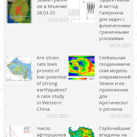
ие в Мьянме
й метод
28.03.25
Галеркина
для задач с
28.03.2025
физическими
граничными
условиями
04.03.2025
Are strain
Глобальная
rate lows
геодинамиче
proxies of
ская модель
low-potential
современной
of strong
Земли и ее
earthquakes?
приложение
A case study
для
in Western
Арктическог
China
о региона
03.02.2025
19.09.2024
Число
Глубочайшие
афтершоков
впадины на