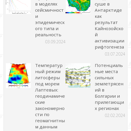
в моделях
суше в
сейсмичност
Антарктиде
и
как
эпидемическ
результат
ого типа и
Кайнозойско
реальность
й
активизации
03.09.2024
рифтогенеза
03.07.2024
Температур
Потенциаль
ный режим
ные места
литосферы
сильных
под морем
землетрясен
Лаптевых:
ий в
геодинамиче
Болгарии и
ские
прилегающи
закономерно
х регионах
сти по
02.02.2024
геомагнитны
м данным