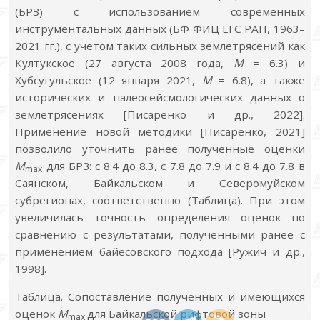
(БРЗ) с использованием современных
инструментальных данных (БФ ФИЦ ЕГС РАН, 1963–
2021 гг.), с учетом таких сильных землетрясений как
Култукское (27 августа 2008 года,
M
= 6.3) и
Хубсугульское (12 января 2021,
M
= 6.8), а также
исторических и палеосейсмологических данных о
землетрясениях [Писаренко и др., 2022].
Применение новой методики [Писаренко, 2021]
позволило уточнить ранее полученные оценки
M
для БРЗ: с 8.4 до 8.3, с 7.8 до 7.9 и с 8.4 до 7.8 в
max
Саянском, Байкальском и Северомуйском
субрегионах, соответственно (Таблица). При этом
увеличилась точность определения оценок по
сравнению с результатами, полученными ранее с
применением байесовского подхода [Ружич и др.,
1998].
Таблица. Сопоставление полученных и имеющихся
оценок
M
для Байкальской рифтовой зоны
max