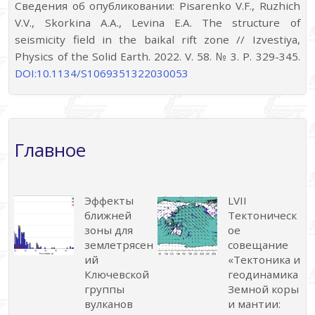
Сведения об опубликовании: Pisarenko V.F., Ruzhich
V.V., Skorkina A.A., Levina E.A. The structure of
seismicity field in the baikal rift zone // Izvestiya,
Physics of the Solid Earth. 2022. V. 58. № 3. P. 329-345.
DOI:10.1134/S1069351322030053
Главное
Эффекты
LVII
ближней
Тектоническ
зоны для
ое
землетрясен
совещание
ий
«Тектоника и
Ключевской
геодинамика
группы
Земной коры
вулканов
и мантии: