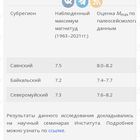
Субрегион
Наблюденный
Оценка
M
по
max
максимум
палеосейсмологи
магнитуд
данным
(1963–2021гг.)
Саянский
7.5
8.0–8.2
Байкальский
7.2
7.4–7.7
Северомуйский
7.3
7.6–8.2
Результаты данного исследования докладывались
на научный семинарах Института. Подробнее
можно узнать по
ссылке
.