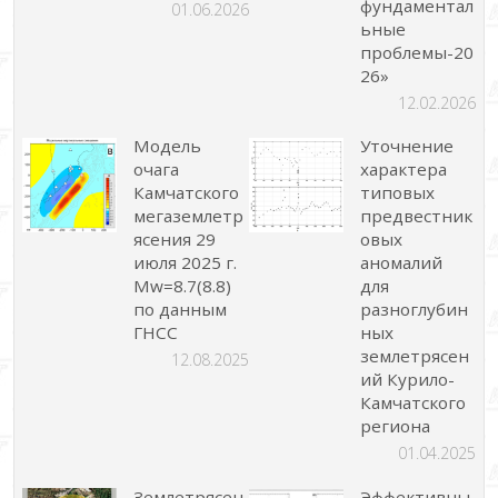
фундаментал
01.06.2026
ьные
проблемы-20
26»
12.02.2026
Модель
Уточнение
очага
характера
Камчатского
типовых
мегаземлетр
предвестник
ясения 29
овых
июля 2025 г.
аномалий
Mw=8.7(8.8)
для
по данным
разноглубин
ГНСС
ных
землетрясен
12.08.2025
ий Курило-
Камчатского
региона
01.04.2025
Землетрясен
Эффективны