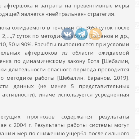
го афтершока и затраты на превентивные меры
одящей является «нейтральная» стратегия.
а ожидаемого в течении (2j, 365) суток после
−2,…,7 суток по методике работы [Баранов и др.,
10, 50 и 90%. Расчёты выполняются при условии
тельных афтершоков из области ожидаемой
ценка по динамическому закону Бота [Шебалин,
ценки длительности опасного периода проводится
о методике работы [Шебалин, Баранов, 2019].
сти данных (не менее 5 представительных
активности), иначе используется усредненная
ущих прогнозов содержатся результаты
я с 2004 г. Результаты работы системы могут
вании мер по снижению ущерба после сильного