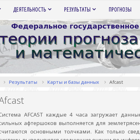
ДЕЯТЕЛЬНОСТЬ
РЕЗУЛЬТАТЫ
ПРОГНОЗЫ
Главная
Результаты
Карты и базы данных
Afcast
Afcast
Система AFCAST каждые 4 часа загружает данные
сильных афтершоков выполняется для землетрясе
считаются основными толчками. Как только свед
систему, выполняются следующие оценки по информ