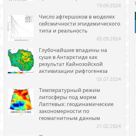
19.09.2024
Число афтершоков в моделях
сейсмичности эпидемического
типа и реальность
03.09.2024
Глубочайшие впадины на
суше в Антарктиде как
результат Кайнозойской
активизации рифтогенеза
03.07.2024
Температурный режим
литосферы под морем
Лаптевых: геодинамические
закономерности по
геомагнитным данным
21.02.2024