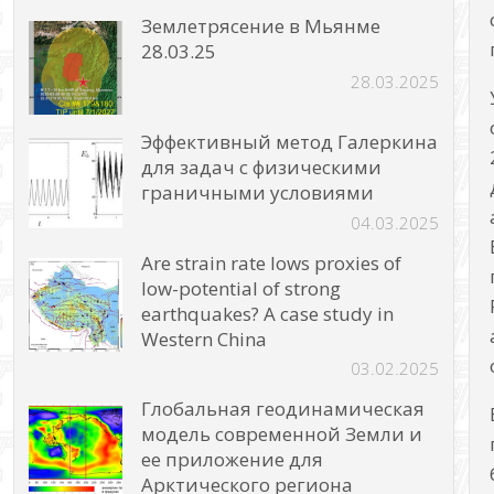
Землетрясение в Мьянме
28.03.25
28.03.2025
Эффективный метод Галеркина
для задач с физическими
граничными условиями
04.03.2025
Are strain rate lows proxies of
low-potential of strong
earthquakes? A case study in
Western China
03.02.2025
Глобальная геодинамическая
модель современной Земли и
ее приложение для
Арктического региона