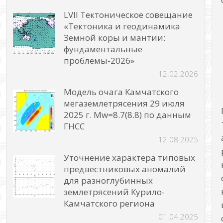
LVII Тектоническое совещание
«Тектоника и геодинамика
Земной коры и мантии:
фундаментальные
проблемы-2026»
12.02.2026
Модель очага Камчатского
мегаземлетрясения 29 июля
2025 г. Mw=8.7(8.8) по данным
ГНСС
12.08.2025
Уточнение характера типовых
предвестниковых аномалий
для разноглубинных
землетрясений Курило-
Камчатского региона
01.04.2025