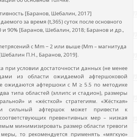
тивность [Баранов, Шебалин, 2017]
емого за время (t,365) суток после основного
, 50 и 90% [Баранов, Шебалин, 2018; Баранов и др.,
летрясений с Mm − 2 или выше (Mm – магнитуда
[Шебалин П.Н., Баранов, 2019].
ка при условии достаточности данных (не менее
дами из области ожидаемой афтершоковой
де ожидаются афтершоки с M ≥ 5.5 по методике
два типа областей (эллипс и стадион), размеры
ральной» и «жёсткой» стратегиям. «Жёсткая»
сли сильный афтершок может привести к
 соответствующих превентивных мер – низкая
одимым минимизировать размер области тревоги
меры, то рекомендуется применять «мягкую»