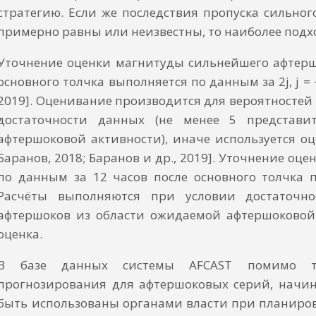
стратегию. Если же последствия пропуска сильно
примерно равны или неизвестны, то наиболее подх
Уточнение оценки магнитуды сильнейшего афтершок
основного толчка выполняется по данным за 2j, j = 
2019]. Оценивание производится для вероятностей 
достаточности данных (не менее 5 представи
афтершоковой активности), иначе используется о
Баранов, 2018; Баранов и др., 2019]. Уточнение о
по данным за 12 часов после основного толчка п
Расчёты выполняются при условии достаточно
афтершоков из области ожидаемой афтершоковой 
оценка.
В базе данных системы AFCAST помимо тек
прогнозирования для афтершоковых серий, начина
быть использованы органами власти при планиро