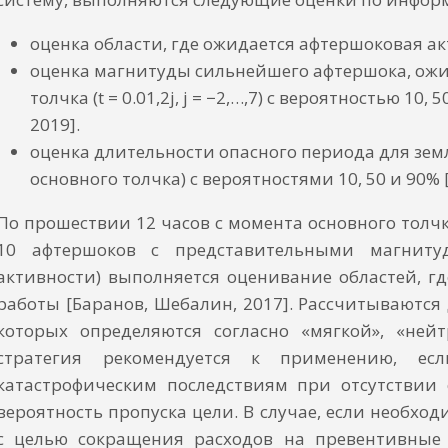
оценка области, где ожидается афтершоковая ак
оценка магнитуды сильнейшего афтершока, ожида
толчка (t = 0.01,2j, j = −2,…,7) с вероятностью 10
2019].
оценка длительности опасного периода для зем
основного толчка) с вероятностями 10, 50 и 90% 
По прошествии 12 часов с момента основного толч
10 афтершоков с представительными магниту
активности) выполняется оценивание областей, г
работы [Баранов, Шебалин, 2017]. Рассчитываются 
которых определяются согласно «мягкой», «нейт
стратегия рекомендуется к применению, е
катастрофическим последствиям при отсутствии
вероятность пропуска цели. В случае, если необх
с целью сокращения расходов на превентивные 