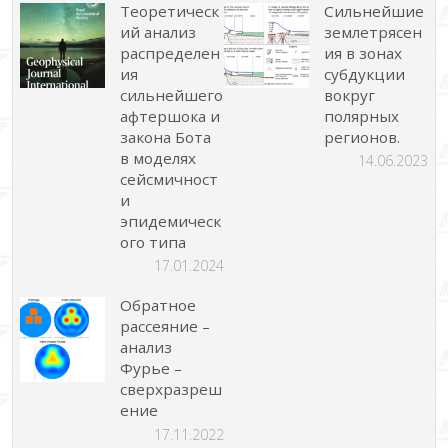
Теоретическ
Сильнейшие
ий анализ
землетрясен
распределен
ия в зонах
ия
субдукции
сильнейшего
вокруг
афтершока и
полярных
закона Бота
регионов.
в моделях
14.06.2023
сейсмичност
и
эпидемическ
ого типа
17.01.2024
Обратное
рассеяние –
анализ
Фурье –
сверхразреш
ение
17.11.2022