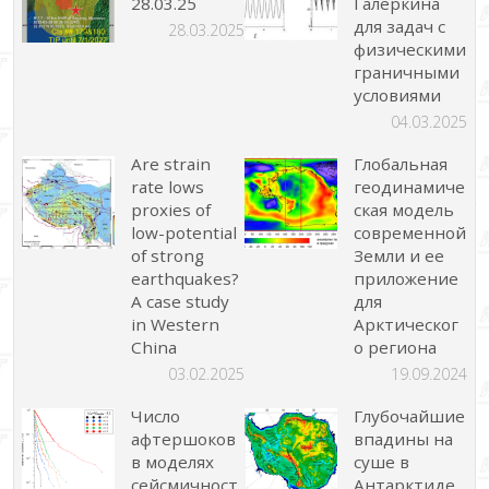
28.03.25
Галеркина
для задач с
28.03.2025
физическими
граничными
условиями
04.03.2025
Are strain
Глобальная
rate lows
геодинамиче
proxies of
ская модель
low-potential
современной
of strong
Земли и ее
earthquakes?
приложение
A case study
для
in Western
Арктическог
China
о региона
03.02.2025
19.09.2024
Число
Глубочайшие
афтершоков
впадины на
в моделях
суше в
сейсмичност
Антарктиде