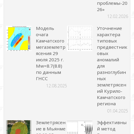
проблемы-20
26»
12.02.2026
Модель
Уточнение
очага
характера
Камчатского
типовых
мегаземлетр
предвестник
ясения 29
овых
июля 2025 г.
аномалий
Mw=8.7(8.8)
для
по данным
разноглубин
ГНСС
ных
землетрясен
12.08.2025
ий Курило-
Камчатского
региона
01.04.2025
Землетрясен
Эффективны
ие в Мьянме
й метод