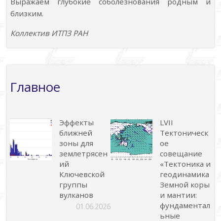
Выражаем глубокие соболезнования родным и
близким.
Коллектив
ИТПЗ РАН
Главное
Эффекты
LVII
ближней
Тектоническ
зоны для
ое
землетрясен
совещание
ий
«Тектоника и
Ключевской
геодинамика
группы
Земной коры
вулканов
и мантии:
фундаментал
01.06.2026
ьные