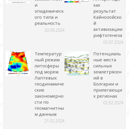
и
как
эпидемическ
результат
ого типа и
Кайнозойско
реальность
й
активизации
03.09.2024
рифтогенеза
03.07.2024
Температур
Потенциаль
ный режим
ные места
литосферы
сильных
под морем
землетрясен
Лаптевых:
ий в
геодинамиче
Болгарии и
ские
прилегающи
закономерно
х регионах
сти по
02.02.2024
геомагнитны
м данным
21.02.2024