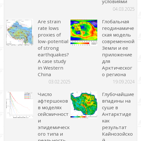
условиями
04.03.2025
Are strain
Глобальная
rate lows
геодинамиче
proxies of
ская модель
low-potential
современной
of strong
Земли и ее
earthquakes?
приложение
A case study
для
in Western
Арктическог
China
о региона
03.02.2025
19.09.2024
Число
Глубочайшие
афтершоков
впадины на
в моделях
суше в
сейсмичност
Антарктиде
и
как
эпидемическ
результат
ого типа и
Кайнозойско
реальность
й