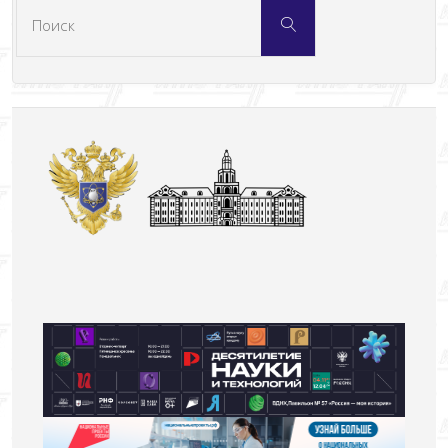
Что
Поиск
искать: