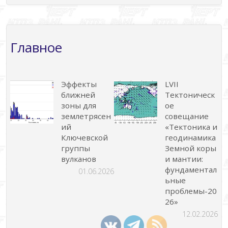
Главное
Эффекты
LVII
ближней
Тектоническ
зоны для
ое
землетрясен
совещание
ий
«Тектоника и
Ключевской
геодинамика
группы
Земной коры
вулканов
и мантии:
фундаментал
01.06.2026
ьные
проблемы-20
26»
12.02.2026