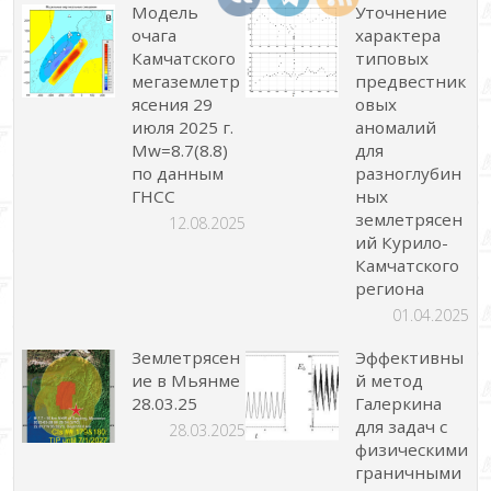
Модель
Уточнение
очага
характера
Камчатского
типовых
мегаземлетр
предвестник
ясения 29
овых
июля 2025 г.
аномалий
Mw=8.7(8.8)
для
по данным
разноглубин
ГНСС
ных
землетрясен
12.08.2025
ий Курило-
Камчатского
региона
01.04.2025
Землетрясен
Эффективны
ие в Мьянме
й метод
28.03.25
Галеркина
для задач с
28.03.2025
физическими
граничными