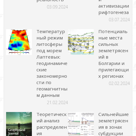
активизации
03.09.2024
рифтогенеза
03.07.2024
Температур
Потенциаль
ный режим
ные места
литосферы
сильных
под морем
землетрясен
Лаптевых:
ий в
геодинамиче
Болгарии и
ские
прилегающи
закономерно
х регионах
сти по
02.02.2024
геомагнитны
м данным
21.02.2024
Теоретическ
Сильнейшие
ий анализ
землетрясен
распределен
ия в зонах
ия
субдукции