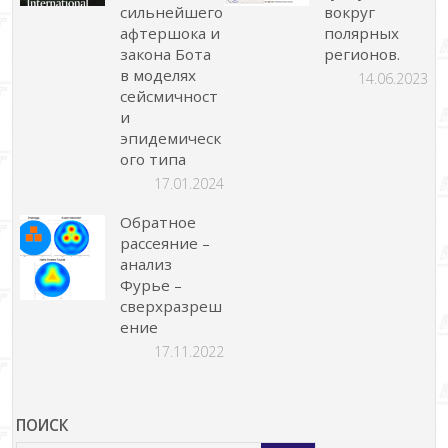
сильнейшего
вокруг
афтершока и
полярных
закона Бота
регионов.
в моделях
14.06.2023
сейсмичност
и
эпидемическ
ого типа
17.01.2024
Обратное
рассеяние –
анализ
Фурье –
сверхразреш
ение
17.11.2022
ПОИСК