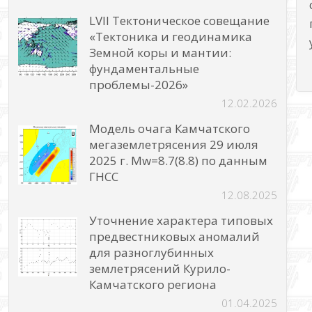
LVII Тектоническое совещание
«Тектоника и геодинамика
Земной коры и мантии:
фундаментальные
проблемы-2026»
12.02.2026
Модель очага Камчатского
мегаземлетрясения 29 июля
2025 г. Mw=8.7(8.8) по данным
ГНСС
12.08.2025
Уточнение характера типовых
предвестниковых аномалий
для разноглубинных
землетрясений Курило-
Камчатского региона
01.04.2025