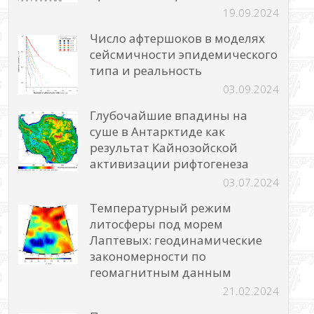
19.09.2024
Число афтершоков в моделях
сейсмичности эпидемического
типа и реальность
03.09.2024
Глубочайшие впадины на
суше в Антарктиде как
результат Кайнозойской
активизации рифтогенеза
03.07.2024
Температурный режим
литосферы под морем
Лаптевых: геодинамические
закономерности по
геомагнитным данным
21.02.2024