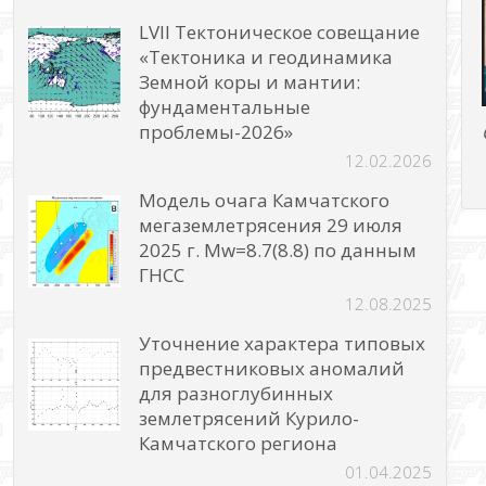
LVII Тектоническое совещание
«Тектоника и геодинамика
Земной коры и мантии:
фундаментальные
проблемы-2026»
12.02.2026
Модель очага Камчатского
мегаземлетрясения 29 июля
2025 г. Mw=8.7(8.8) по данным
ГНСС
12.08.2025
Уточнение характера типовых
предвестниковых аномалий
для разноглубинных
землетрясений Курило-
Камчатского региона
01.04.2025