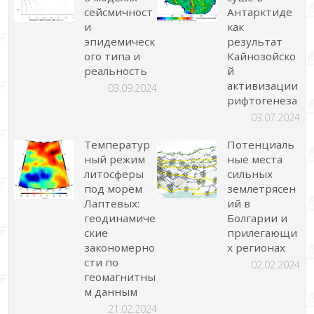
сейсмичност
Антарктиде
и
как
эпидемическ
результат
ого типа и
Кайнозойско
реальность
й
активизации
03.09.2024
рифтогенеза
03.07.2024
Температур
Потенциаль
ный режим
ные места
литосферы
сильных
под морем
землетрясен
Лаптевых:
ий в
геодинамиче
Болгарии и
ские
прилегающи
закономерно
х регионах
сти по
02.02.2024
геомагнитны
м данным
21.02.2024