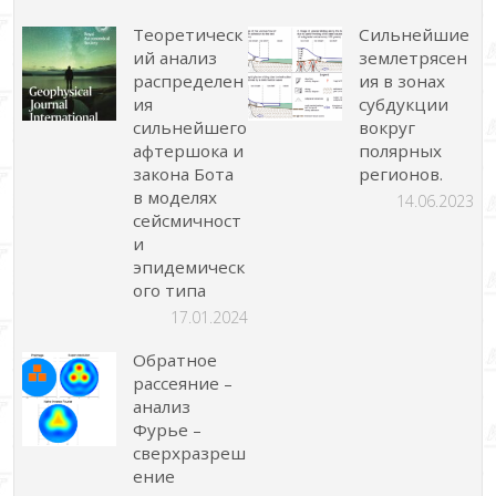
Теоретическ
Сильнейшие
ий анализ
землетрясен
распределен
ия в зонах
ия
субдукции
сильнейшего
вокруг
афтершока и
полярных
закона Бота
регионов.
в моделях
14.06.2023
сейсмичност
и
эпидемическ
ого типа
17.01.2024
Обратное
рассеяние –
анализ
Фурье –
сверхразреш
ение