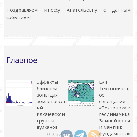
Поздравляем Инессу Анатольевну с данным
событием!
Главное
Эффекты
LVII
ближней
Тектоническ
зоны для
ое
землетрясен
совещание
ий
«Тектоника и
Ключевской
геодинамика
группы
Земной коры
вулканов
и мантии:
фундаментал
01.06.2026