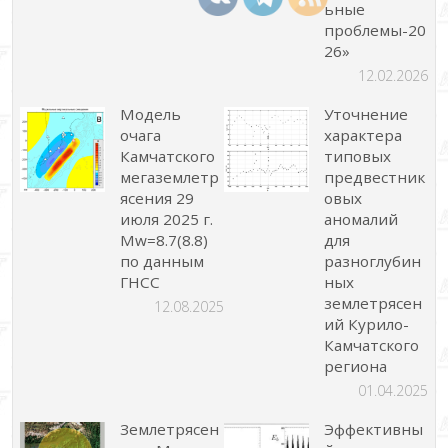
ьные
проблемы-20
26»
12.02.2026
Модель
Уточнение
очага
характера
Камчатского
типовых
мегаземлетр
предвестник
ясения 29
овых
июля 2025 г.
аномалий
Mw=8.7(8.8)
для
по данным
разноглубин
ГНСС
ных
землетрясен
12.08.2025
ий Курило-
Камчатского
региона
01.04.2025
Землетрясен
Эффективны