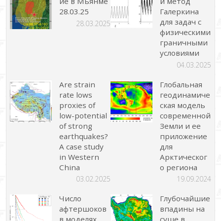
ие в Мьянме
й метод
28.03.25
Галеркина
для задач с
28.03.2025
физическими
граничными
условиями
04.03.2025
Are strain
Глобальная
rate lows
геодинамиче
proxies of
ская модель
low-potential
современной
of strong
Земли и ее
earthquakes?
приложение
A case study
для
in Western
Арктическог
China
о региона
03.02.2025
19.09.2024
Число
Глубочайшие
афтершоков
впадины на
в моделях
суше в