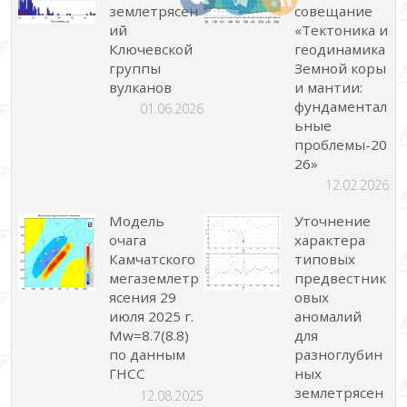
землетрясен
совещание
ий
«Тектоника и
Ключевской
геодинамика
группы
Земной коры
вулканов
и мантии:
фундаментал
01.06.2026
ьные
проблемы-20
26»
12.02.2026
Модель
Уточнение
очага
характера
Камчатского
типовых
мегаземлетр
предвестник
ясения 29
овых
июля 2025 г.
аномалий
Mw=8.7(8.8)
для
по данным
разноглубин
ГНСС
ных
землетрясен
12.08.2025