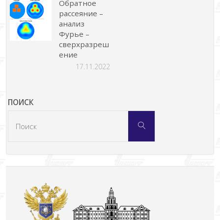
Обратное
рассеяние –
анализ
Фурье –
сверхразреш
ение
17.11.2022
ПОИСК
Что
Поиск
искать: