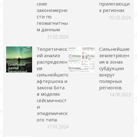
ские
прилегающи
закономерно
х регионах
сти по
02.02.2024
геомагнитны
м данным
21.02.2024
Теоретическ
Сильнейшие
ий анализ
землетрясен
распределен
ия в зонах
ия
субдукции
сильнейшего
вокруг
афтершока и
полярных
закона Бота
регионов.
в моделях
14.06.2023
сейсмичност
и
эпидемическ
ого типа
17.01.2024