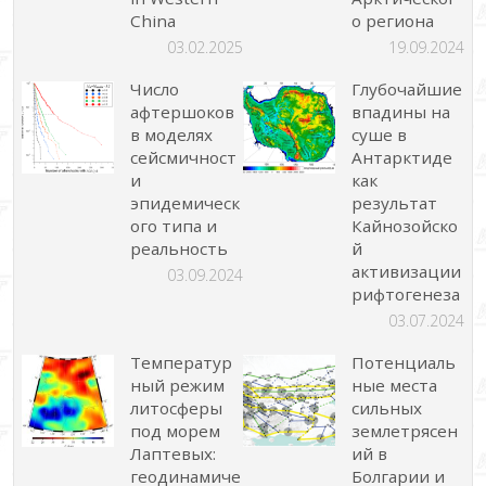
China
о региона
03.02.2025
19.09.2024
Число
Глубочайшие
афтершоков
впадины на
в моделях
суше в
сейсмичност
Антарктиде
и
как
эпидемическ
результат
ого типа и
Кайнозойско
реальность
й
активизации
03.09.2024
рифтогенеза
03.07.2024
Температур
Потенциаль
ный режим
ные места
литосферы
сильных
под морем
землетрясен
Лаптевых:
ий в
геодинамиче
Болгарии и