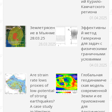
ий Курило-
Камчатского
региона
01.04.2025
Землетрясен
Эффективны
ие в Мьянме
й метод
28.03.25
Галеркина
для задач с
28.03.2025
физическими
граничными
условиями
04.03.2025
Are strain
Глобальная
rate lows
геодинамиче
proxies of
ская модель
low-potential
современной
of strong
Земли и ее
earthquakes?
приложение
A case study
для
in Western
Арктическог