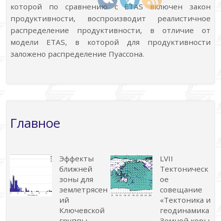
которой по сравнению с ETAS включен закон
продуктивности, воспроизводит реалистичное
распределение продуктивности, в отличие от
модели ETAS, в которой для продуктивности
заложено распределение Пуассона.
Главное
Эффекты
LVII
ближней
Тектоническ
зоны для
ое
землетрясен
совещание
ий
«Тектоника и
Ключевской
геодинамика
группы
Земной коры