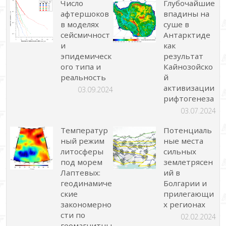
Число
Глубочайшие
афтершоков
впадины на
в моделях
суше в
сейсмичност
Антарктиде
и
как
эпидемическ
результат
ого типа и
Кайнозойско
реальность
й
активизации
03.09.2024
рифтогенеза
03.07.2024
Температур
Потенциаль
ный режим
ные места
литосферы
сильных
под морем
землетрясен
Лаптевых:
ий в
геодинамиче
Болгарии и
ские
прилегающи
закономерно
х регионах
сти по
02.02.2024
геомагнитны