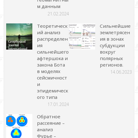
м данным
21.02.2024
Теоретическ
Сильнейшие
ий анализ
землетрясен
распределен
ия в зонах
ия
субдукции
сильнейшего
вокруг
афтершока и
полярных
закона Бота
регионов.
в моделях
14.06.2023
сейсмичност
и
эпидемическ
ого типа
17.01.2024
Обратное
рассеяние –
анализ
Фурье –