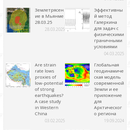
Землетрясен
Эффективны
ие в Мьянме
й метод
28.03.25
Галеркина
для задач с
28.03.2025
физическими
граничными
условиями
04.03.2025
Are strain
Глобальная
rate lows
геодинамиче
proxies of
ская модель
low-potential
современной
of strong
Земли и ее
earthquakes?
приложение
A case study
для
in Western
Арктическог
China
о региона
03.02.2025
19.09.2024