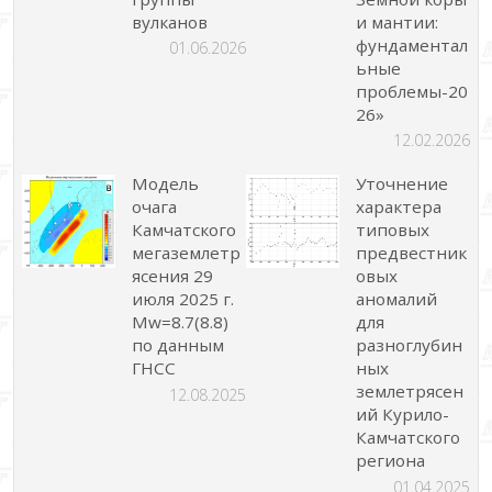
вулканов
и мантии:
фундаментал
01.06.2026
ьные
проблемы-20
26»
12.02.2026
Модель
Уточнение
очага
характера
Камчатского
типовых
мегаземлетр
предвестник
ясения 29
овых
июля 2025 г.
аномалий
Mw=8.7(8.8)
для
по данным
разноглубин
ГНСС
ных
землетрясен
12.08.2025
ий Курило-
Камчатского
региона
01.04.2025