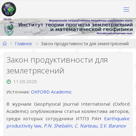
Перейти
к
содержимому
Главная
Главное
Закон продуктивности для землетрясений
Закон продуктивности для
землетрясений
11.09.2020
Источник:
OXFORD Academic
В журнале Geophysical Journal International (Oxford
Academic) опубликована статья коллектива авторов,
среди которых сотрудники ИТПЗ РАН
Earthquake
productivity law,
P.N. Shebalin, C. Narteau, S.V. Baranov