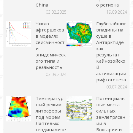
China
о региона
03.02.2025
19.09.2024
Число
Глубочайшие
афтершоков
впадины на
в моделях
суше в
сейсмичност
Антарктиде
и
как
эпидемическ
результат
ого типа и
Кайнозойско
реальность
й
активизации
03.09.2024
рифтогенеза
03.07.2024
Температур
Потенциаль
ный режим
ные места
литосферы
сильных
под морем
землетрясен
Лаптевых:
ий в
геодинамиче
Болгарии и