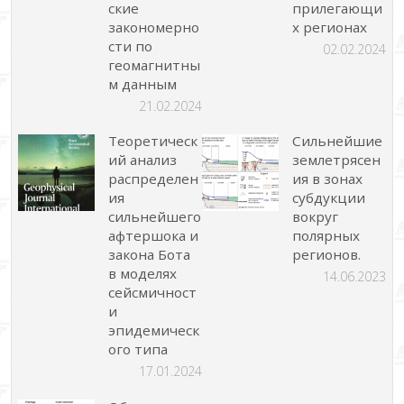
ские
прилегающи
закономерно
х регионах
сти по
02.02.2024
геомагнитны
м данным
21.02.2024
Теоретическ
Сильнейшие
ий анализ
землетрясен
распределен
ия в зонах
ия
субдукции
сильнейшего
вокруг
афтершока и
полярных
закона Бота
регионов.
в моделях
14.06.2023
сейсмичност
и
эпидемическ
ого типа
17.01.2024