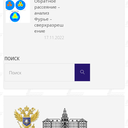
Обратное
рассеяние –
анализ
Фурье –
сверхразреш
ение
17.11.2022
ПОИСК
Что
Поиск
искать: