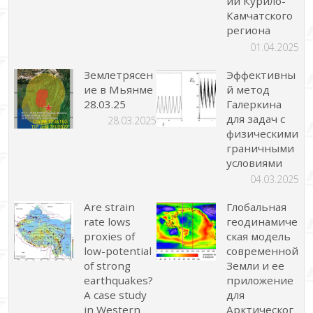
ий Курило-
Камчатского
региона
01.04.2025
Землетрясен
Эффективны
ие в Мьянме
й метод
28.03.25
Галеркина
для задач с
28.03.2025
физическими
граничными
условиями
04.03.2025
Are strain
Глобальная
rate lows
геодинамиче
proxies of
ская модель
low-potential
современной
of strong
Земли и ее
earthquakes?
приложение
A case study
для
in Western
Арктическог