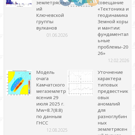
землетрясен
совещание
ий
«Тектоника и
Ключевской
геодинамика
группы
Земной коры
вулканов
и мантии:
фундаментал
01.06.2026
ьные
проблемы-20
26»
12.02.2026
Модель
Уточнение
очага
характера
Камчатского
типовых
мегаземлетр
предвестник
ясения 29
овых
июля 2025 г.
аномалий
Mw=8.7(8.8)
для
по данным
разноглубин
ГНСС
ных
землетрясен
12.08.2025