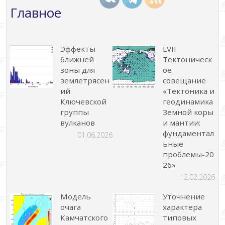
Главное
Эффекты
LVII
ближней
Тектоническ
зоны для
ое
землетрясен
совещание
ий
«Тектоника и
Ключевской
геодинамика
группы
Земной коры
вулканов
и мантии:
фундаментал
01.06.2026
ьные
проблемы-20
26»
12.02.2026
Модель
Уточнение
очага
характера
Камчатского
типовых