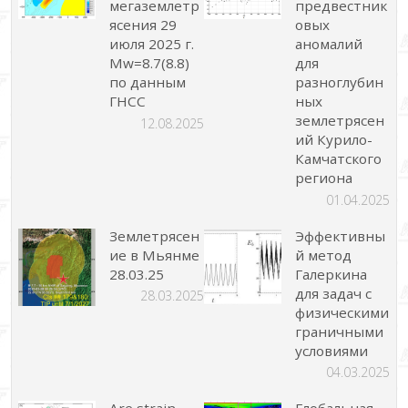
мегаземлетр
предвестник
ясения 29
овых
июля 2025 г.
аномалий
Mw=8.7(8.8)
для
по данным
разноглубин
ГНСС
ных
землетрясен
12.08.2025
ий Курило-
Камчатского
региона
01.04.2025
Землетрясен
Эффективны
ие в Мьянме
й метод
28.03.25
Галеркина
для задач с
28.03.2025
физическими
граничными
условиями
04.03.2025
Are strain
Глобальная