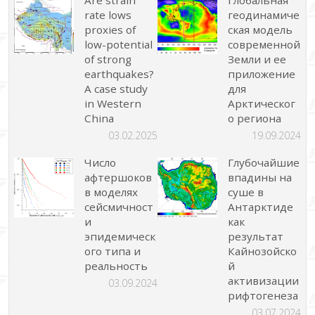
rate lows
геодинамиче
proxies of
ская модель
low-potential
современной
of strong
Земли и ее
earthquakes?
приложение
A case study
для
in Western
Арктическог
China
о региона
03.02.2025
19.09.2024
Число
Глубочайшие
афтершоков
впадины на
в моделях
суше в
сейсмичност
Антарктиде
и
как
эпидемическ
результат
ого типа и
Кайнозойско
реальность
й
активизации
03.09.2024
рифтогенеза
03.07.2024