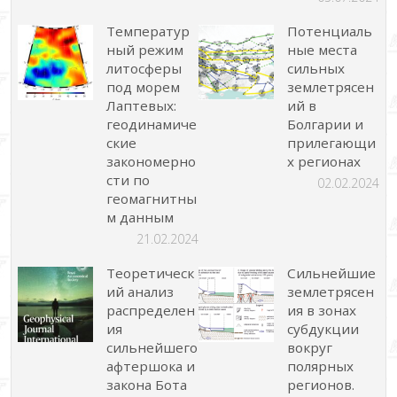
Температур
Потенциаль
ный режим
ные места
литосферы
сильных
под морем
землетрясен
Лаптевых:
ий в
геодинамиче
Болгарии и
ские
прилегающи
закономерно
х регионах
сти по
02.02.2024
геомагнитны
м данным
21.02.2024
Теоретическ
Сильнейшие
ий анализ
землетрясен
распределен
ия в зонах
ия
субдукции
сильнейшего
вокруг
афтершока и
полярных
закона Бота
регионов.