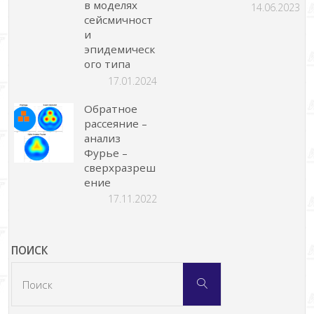
в моделях
14.06.2023
сейсмичност
и
эпидемическ
ого типа
17.01.2024
Обратное
рассеяние –
анализ
Фурье –
сверхразреш
ение
17.11.2022
ПОИСК
Что
Поиск
искать: