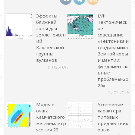
Эффекты
LVII
ближней
Тектоническ
зоны для
ое
землетрясен
совещание
ий
«Тектоника и
Ключевской
геодинамика
группы
Земной коры
вулканов
и мантии:
фундаментал
01.06.2026
ьные
проблемы-20
26»
12.02.2026
Модель
Уточнение
очага
характера
Камчатского
типовых
мегаземлетр
предвестник
ясения 29
овых