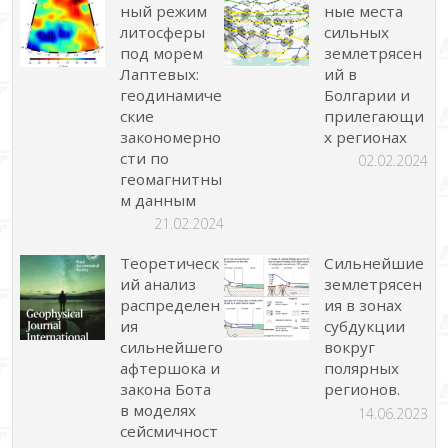
ный режим
ные места
литосферы
сильных
под морем
землетрясен
Лаптевых:
ий в
геодинамиче
Болгарии и
ские
прилегающи
закономерно
х регионах
сти по
02.02.2024
геомагнитны
м данным
21.02.2024
Теоретическ
Сильнейшие
ий анализ
землетрясен
распределен
ия в зонах
ия
субдукции
сильнейшего
вокруг
афтершока и
полярных
закона Бота
регионов.
в моделях
14.06.2023
сейсмичност