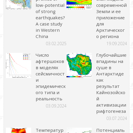
low-potential
современной
of strong
Земли и ее
earthquakes?
приложение
A case study
для
in Western
Арктическог
China
о региона
03.02.2025
19.09.2024
Число
Глубочайшие
афтершоков
впадины на
в моделях
суше в
сейсмичност
Антарктиде
и
как
эпидемическ
результат
ого типа и
Кайнозойско
реальность
й
активизации
03.09.2024
рифтогенеза
03.07.2024
Температур
Потенциаль