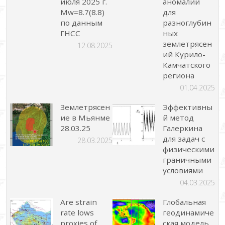
июля 2025 г.
аномалий
Mw=8.7(8.8)
для
по данным
разноглубин
ГНСС
ных
землетрясен
12.08.2025
ий Курило-
Камчатского
региона
01.04.2025
Землетрясен
Эффективны
ие в Мьянме
й метод
28.03.25
Галеркина
для задач с
28.03.2025
физическими
граничными
условиями
04.03.2025
Are strain
Глобальная
rate lows
геодинамиче
proxies of
ская модель