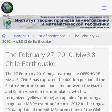
Перейти
к
содержимому
Главная
Прогнозы
List of predictions
The February 27,
2010, Mw8.8 Chile Earthquake
The February 27, 2010, Mw8.8
Chile Earthquake
The 27 February 2010 mega-earthquake OFFSHORE
MAULE, CHILE has ruptured the 600-km portion of the
South American subduction zone between the Nazca
and South American tectonic plates, which was
recognized (yellow outline) as capable of producing a
magnitude M8.0+ event before mid-2012 in the regular
2010a Update of the M8-MSc predictions of the Global