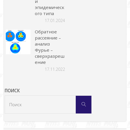
и
эпидемическ
ого типа
17.01.2024
Обратное
рассеяние –
анализ
Фурье –
сверхразреш
ение
17.11.2022
ПОИСК
Что
Поиск
искать: