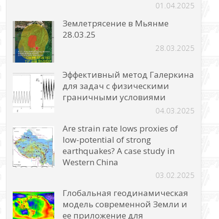
01.04.2025
Землетрясение в Мьянме
28.03.25
28.03.2025
Эффективный метод Галеркина
для задач с физическими
граничными условиями
04.03.2025
Are strain rate lows proxies of
low-potential of strong
earthquakes? A case study in
Western China
03.02.2025
Глобальная геодинамическая
модель современной Земли и
ее приложение для