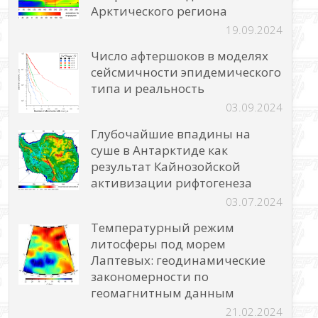
Арктического региона
19.09.2024
Число афтершоков в моделях
сейсмичности эпидемического
типа и реальность
03.09.2024
Глубочайшие впадины на
суше в Антарктиде как
результат Кайнозойской
активизации рифтогенеза
03.07.2024
Температурный режим
литосферы под морем
Лаптевых: геодинамические
закономерности по
геомагнитным данным
21.02.2024