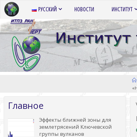
Перейти
РУССКИЙ
НОВОСТИ
ИНСТИТУТ
к
содержимому
«
Главное
Эффекты ближней зоны для
землетрясений Ключевской
группы вулканов