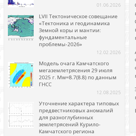
01.06.2026
LVII Тектоническое совещание
«Тектоника и геодинамика
Земной коры и мантии:
фундаментальные
проблемы-2026»
12.02.2026
Модель очага Камчатского
мегаземлетрясения 29 июля
2025 г. Mw=8.7(8.8) по данным
ГНСС
12.08.2025
Уточнение характера типовых
предвестниковых аномалий
для разноглубинных
землетрясений Курило-
Камчатского региона