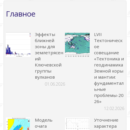
Главное
Эффекты
LVII
ближней
Тектоническ
зоны для
ое
землетрясен
совещание
ий
«Тектоника и
Ключевской
геодинамика
группы
Земной коры
вулканов
и мантии:
фундаментал
01.06.2026
ьные
проблемы-20
26»
12.02.2026
Модель
Уточнение
очага
характера