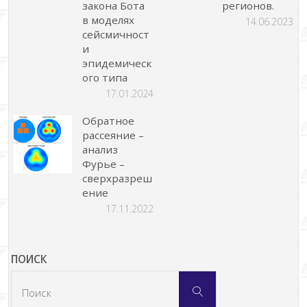
закона Бота
регионов.
в моделях
14.06.2023
сейсмичност
и
эпидемическ
ого типа
17.01.2024
Обратное
рассеяние –
анализ
Фурье –
сверхразреш
ение
17.11.2022
ПОИСК
Что
Поиск
искать: