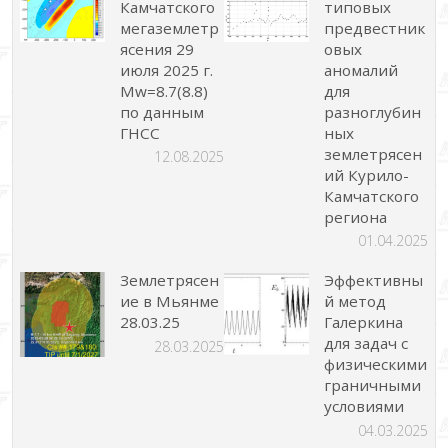
Камчатского
типовых
мегаземлетр
предвестник
ясения 29
овых
июля 2025 г.
аномалий
Mw=8.7(8.8)
для
по данным
разноглубин
ГНСС
ных
землетрясен
12.08.2025
ий Курило-
Камчатского
региона
01.04.2025
Землетрясен
Эффективны
ие в Мьянме
й метод
28.03.25
Галеркина
для задач с
28.03.2025
физическими
граничными
условиями
04.03.2025