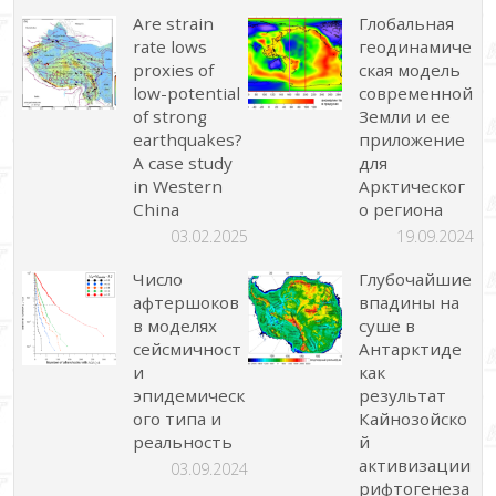
Are strain
Глобальная
rate lows
геодинамиче
proxies of
ская модель
low-potential
современной
of strong
Земли и ее
earthquakes?
приложение
A case study
для
in Western
Арктическог
China
о региона
03.02.2025
19.09.2024
Число
Глубочайшие
афтершоков
впадины на
в моделях
суше в
сейсмичност
Антарктиде
и
как
эпидемическ
результат
ого типа и
Кайнозойско
реальность
й
активизации
03.09.2024
рифтогенеза