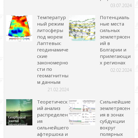
03.07.2024
Температур
Потенциаль
ный режим
ные места
литосферы
сильных
под морем
землетрясен
Лаптевых:
ий в
геодинамиче
Болгарии и
ские
прилегающи
закономерно
х регионах
сти по
02.02.2024
геомагнитны
м данным
21.02.2024
Теоретическ
Сильнейшие
ий анализ
землетрясен
распределен
ия в зонах
ия
субдукции
сильнейшего
вокруг
афтершока и
полярных