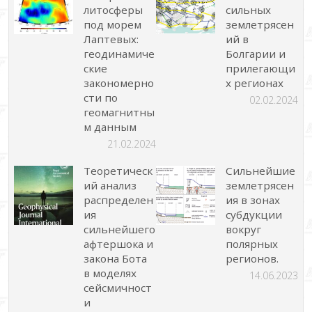
литосферы
сильных
под морем
землетрясен
Лаптевых:
ий в
геодинамиче
Болгарии и
ские
прилегающи
закономерно
х регионах
сти по
02.02.2024
геомагнитны
м данным
21.02.2024
Теоретическ
Сильнейшие
ий анализ
землетрясен
распределен
ия в зонах
ия
субдукции
сильнейшего
вокруг
афтершока и
полярных
закона Бота
регионов.
в моделях
14.06.2023
сейсмичност
и