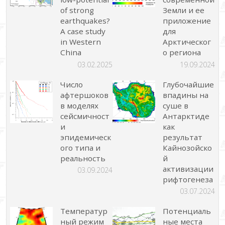
of strong
Земли и ее
earthquakes?
приложение
A case study
для
in Western
Арктическог
China
о региона
03.02.2025
19.09.2024
Число
Глубочайшие
афтершоков
впадины на
в моделях
суше в
сейсмичност
Антарктиде
и
как
эпидемическ
результат
ого типа и
Кайнозойско
реальность
й
активизации
03.09.2024
рифтогенеза
03.07.2024
Температур
Потенциаль
ный режим
ные места