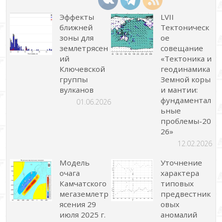
Эффекты
LVII
ближней
Тектоническ
зоны для
ое
землетрясен
совещание
ий
«Тектоника и
Ключевской
геодинамика
группы
Земной коры
вулканов
и мантии:
фундаментал
01.06.2026
ьные
проблемы-20
26»
12.02.2026
Модель
Уточнение
очага
характера
Камчатского
типовых
мегаземлетр
предвестник
ясения 29
овых
июля 2025 г.
аномалий