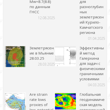
Mw=8.7(8.8)
для
по данным
разноглубин
ГНСС
ных
землетрясен
12.08.2025
ий Курило-
Камчатского
региона
01.04.2025
Землетрясен
Эффективны
ие в Мьянме
й метод
28.03.25
Галеркина
для задач с
28.03.2025
физическими
граничными
условиями
04.03.2025
Are strain
Глобальная
rate lows
геодинамиче
proxies of
ская модель
low-potential
современной