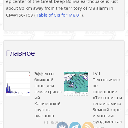
epicenter of the Great Deep Bolivia earthquake is just
about 80 km away from the territory of M8 alarm in
CI##156-159 (
Table of CIs for M8.0+
).
Главное
Эффекты
LVII
ближней
Тектоническ
зоны для
ое
землетрясен
совещание
ий
«Тектоника и
Ключевской
геодинамика
группы
Земной коры
вулканов
и мантии:
фундаментал
01.06.2026
ьные