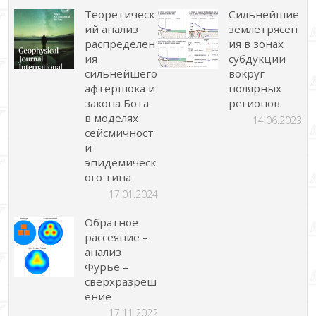
Теоретическ
Сильнейшие
ий анализ
землетрясен
распределен
ия в зонах
ия
субдукции
сильнейшего
вокруг
афтершока и
полярных
закона Бота
регионов.
в моделях
14.06.2023
сейсмичност
и
эпидемическ
ого типа
17.01.2024
Обратное
рассеяние –
анализ
Фурье –
сверхразреш
ение
17.11.2022