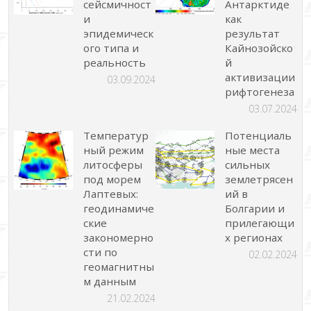
сейсмичност
Антарктиде
и
как
эпидемическ
результат
ого типа и
Кайнозойско
реальность
й
активизации
03.09.2024
рифтогенеза
03.07.2024
Температур
Потенциаль
ный режим
ные места
литосферы
сильных
под морем
землетрясен
Лаптевых:
ий в
геодинамиче
Болгарии и
ские
прилегающи
закономерно
х регионах
сти по
02.02.2024
геомагнитны
м данным
21.02.2024