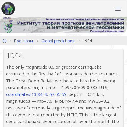
Перейти
к
содержимому
Главная
Прогнозы
Global predictions
1994
1994
The only magnitude 8.0 or greater earthquake
occurred in the first half of 1994 outside the Test area.
The Great Deep Bolivia earthquake has the following
parameters: origin time — 1994/06/09 00:33 UTS,
coordinates 13.84°S, 67.55°W
, depth — 631 km,
magnitudes — mb=7.0, MbBrk=7.4 and MwGS=8.2.
Because of extremely large depth, the Ms magnitude of
this event is not reported by NEIC. This is the largest
deep earthquake ever recorded all over the world. The