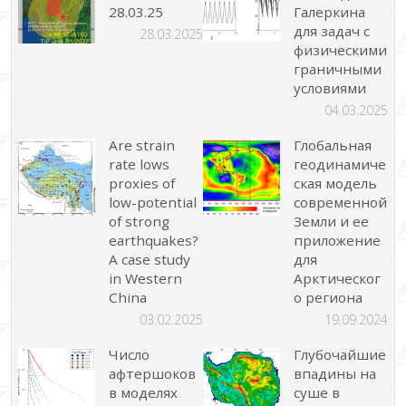
28.03.25
Галеркина
для задач с
28.03.2025
физическими
граничными
условиями
04.03.2025
Are strain
Глобальная
rate lows
геодинамиче
proxies of
ская модель
low-potential
современной
of strong
Земли и ее
earthquakes?
приложение
A case study
для
in Western
Арктическог
China
о региона
03.02.2025
19.09.2024
Число
Глубочайшие
афтершоков
впадины на
в моделях
суше в