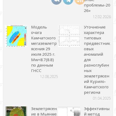
проблемы-20
26»
12.02.2026
Модель
Уточнение
очага
характера
Камчатского
типовых
мегаземлетр
предвестник
ясения 29
овых
июля 2025 г.
аномалий
Mw=8.7(8.8)
для
по данным
разноглубин
ГНСС
ных
землетрясен
12.08.2025
ий Курило-
Камчатского
региона
01.04.2025
Землетрясен
Эффективны
ие в Мьянме
й метод