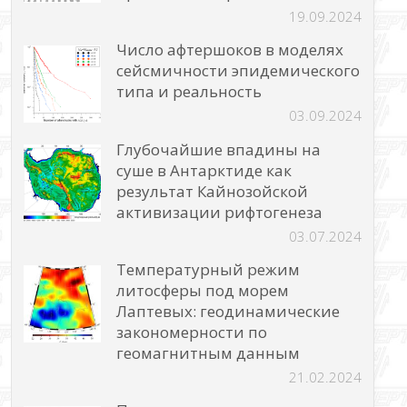
19.09.2024
Число афтершоков в моделях
сейсмичности эпидемического
типа и реальность
03.09.2024
Глубочайшие впадины на
суше в Антарктиде как
результат Кайнозойской
активизации рифтогенеза
03.07.2024
Температурный режим
литосферы под морем
Лаптевых: геодинамические
закономерности по
геомагнитным данным
21.02.2024