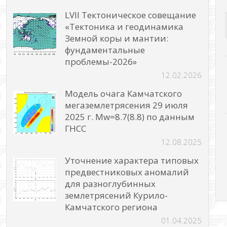
LVII Тектоническое совещание
«Тектоника и геодинамика
Земной коры и мантии:
фундаментальные
проблемы-2026»
12.02.2026
Модель очага Камчатского
мегаземлетрясения 29 июля
2025 г. Mw=8.7(8.8) по данным
ГНСС
12.08.2025
Уточнение характера типовых
предвестниковых аномалий
для разноглубинных
землетрясений Курило-
Камчатского региона
01.04.2025