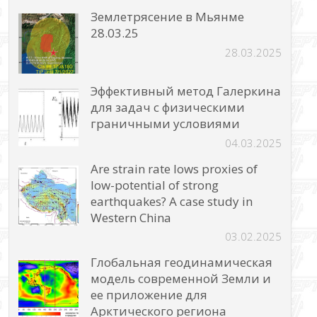
Землетрясение в Мьянме
28.03.25
28.03.2025
Эффективный метод Галеркина
для задач с физическими
граничными условиями
04.03.2025
Are strain rate lows proxies of
low-potential of strong
earthquakes? A case study in
Western China
03.02.2025
Глобальная геодинамическая
модель современной Земли и
ее приложение для
Арктического региона