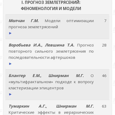
I. ПРОГНОЗ ЗЕМЛЕТРЯСЕНИЙ:
ФЕНОМЕНОЛОГИЯ И МОДЕЛИ
Молчан Г.М.
Модели оптимизации
7
прогноза землетрясений
►
Воробьева И.А., Левшина Т.А.
Прогноз
28
повторного сильного землетрясения по
последовательности афтершоков
►
Блантер Е.М., Шнирман М.Г.
О
46
«мультифрактальном» подходе к вопросу
кластеризации эпицентров
►
Тумаркин А.Г., Шнирман М.Г.
63
Критические эффекты в иерархических