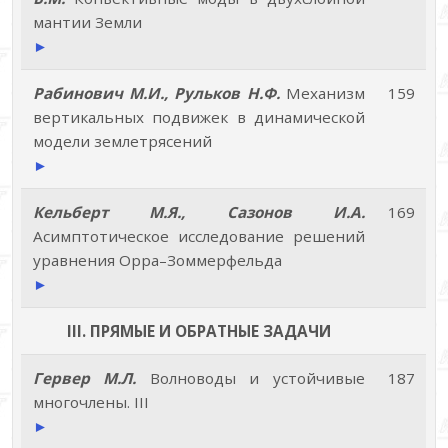
мантии Земли
►
Рабинович М.И., Рульков Н.Ф.
Механизм
159
вертикальных подвижек в динамической
модели землетрясений
►
Кельберт М.Я., Сазонов И.А.
169
Асимптотическое исследование решений
уравнения Орра–Зоммерфельда
►
III. ПРЯМЫЕ И ОБРАТНЫЕ ЗАДАЧИ
Гервер М.Л.
Волноводы и устойчивые
187
многочлены. III
►