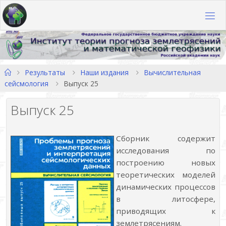
Перейти
к
содержимому
Главная
Результаты
Наши издания
Вычислительная
сейсмология
Выпуск 25
Выпуск 25
Сборник содержит
исследования по
построению новых
теоретических моделей
динамических процессов
в литосфере,
приводящих к
землетрясениям.