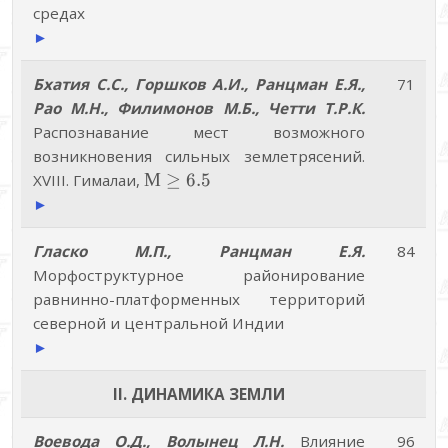
средах
►
Бхатия С.С., Горшков А.И., Ранцман Е.Я.,
71
Pao М.Н., Филимонов М.Б., Четти Т.Р.К.
Распознавание мест возможного
возникновения сильных землетрясений.
М\geq6.5
М
≥
6.5
XVIII. Гималаи,
►
Гласко М.П., Ранцман Е.Я.
84
Морфоструктурное районирование
равнинно-платформенных территорий
северной и центральной Индии
►
II. ДИНАМИКА ЗЕМЛИ
Воевода О.Д., Волынец Л.Н.
Влияние
96