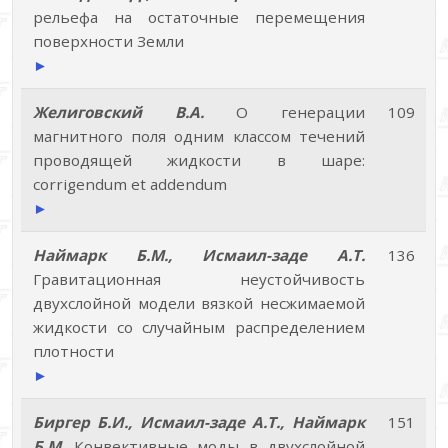
рельефа на остаточные перемещения
поверхности Земли
►
Желиговский В.А.
О генерации
109
магнитного поля одним классом течений
проводящей жидкости в шаре:
corrigendum et addendum
►
Наймарк Б.М., Исмаил-заде А.Т.
136
Гравитационная неустойчивость
двухслойной модели вязкой несжимаемой
жидкости со случайным распределением
плотности
►
Биргер Б.И., Исмаил-заде А.Т., Наймарк
151
Б.М.
Конвективные моды в двухслойной