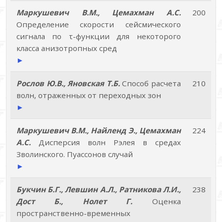
Маркушевич В.М., Цемахман А.С.
200
Определение скорости сейсмического
сигнала по τ-функции для некоторого
класса анизотропных сред
►
Рослов Ю.В., Яновская Т.Б.
Способ расчета
210
волн, отраженных от переходных зон
►
Маркушевич В.М., Найленд Э., Цемахман
224
А.С.
Дисперсия волн Рэлея в средах
Зволинского. Пуассонов случай
►
Букчин Б.Г., Левшин А.Л., Ратникова Л.И.,
238
Дост Б., Нолет Г.
Оценка
пространственно-временных